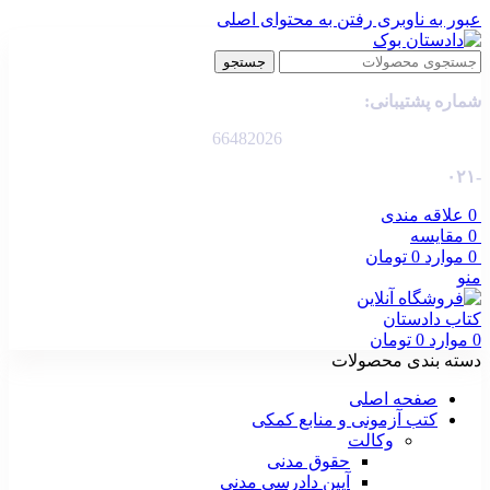
عبور به ناوبری
رفتن به محتوای اصلی
جستجو
شماره پشتیبانی:
66482026
-۰۲۱
0
علاقه مندی
0
مقایسه
0
موارد
0
تومان
منو
0
موارد
0
تومان
دسته بندی محصولات
صفحه اصلی
کتب آزمونی و منابع کمکی
وکالت
حقوق مدنی
آیین دادرسی مدنی