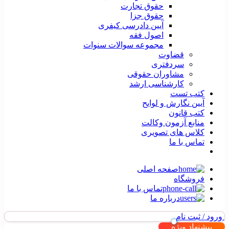
حقوق تجارت
حقوق جزا
آیین دادرسی کیفری
اصول فقه
مجموعه سوالات سنوات
قضاوت
سردفتری
مشاوران حقوقی
کارشناسی ارشد
کتب تست
آیین نگارش و لوایح
کتب قانون
منابع آزمون وکالت
کلاس های تصویری
تماس با ما
صفحه اصلی
فروشگاه
تماس با ما
درباره ما
ورود / ثبت نام
پیشنهاد ویژه