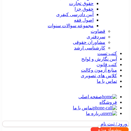
حقوق تجارت
حقوق جزا
آیین دادرسی کیفری
اصول فقه
مجموعه سوالات سنوات
قضاوت
سردفتری
مشاوران حقوقی
کارشناسی ارشد
کتب تست
آیین نگارش و لوایح
کتب قانون
منابع آزمون وکالت
کلاس های تصویری
تماس با ما
صفحه اصلی
فروشگاه
تماس با ما
درباره ما
ورود / ثبت نام
پیشنهاد ویژه