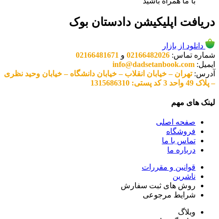
با ما همراه باشید
دریافت اپلیکیشن دادستان بوک
دانلود از بازار
شماره تماس:
02166482026
و
02166481671
ایمیل:
info@dadsetanbook.com
آدرس:
تهران – خیابان انقلاب – خیابان دانشگاه – خیابان وحید نظری
– پلاک 49 واحد 3 کد پستی: 1315686310
لینک های مهم
صفحه اصلی
فروشگاه
تماس با ما
درباره ما
قوانین و مقررات
ناشرین
روش های ثبت سفارش
شرایط مرجوعی
وبلاگ