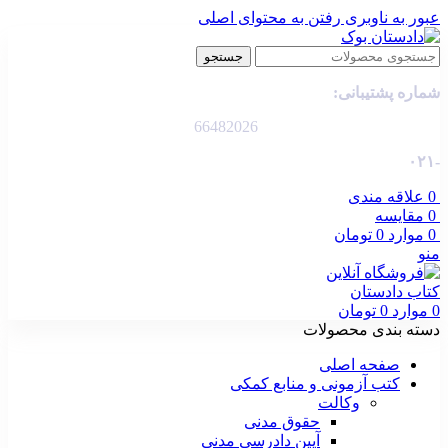
عبور به ناوبری
رفتن به محتوای اصلی
جستجو
شماره پشتیبانی:
66482026
-۰۲۱
0
علاقه مندی
0
مقایسه
0
موارد
0
تومان
منو
0
موارد
0
تومان
دسته بندی محصولات
صفحه اصلی
کتب آزمونی و منابع کمکی
وکالت
حقوق مدنی
آیین دادرسی مدنی