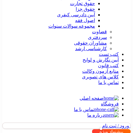
حقوق تجارت
حقوق جزا
آیین دادرسی کیفری
اصول فقه
مجموعه سوالات سنوات
قضاوت
سردفتری
مشاوران حقوقی
کارشناسی ارشد
کتب تست
آیین نگارش و لوایح
کتب قانون
منابع آزمون وکالت
کلاس های تصویری
تماس با ما
صفحه اصلی
فروشگاه
تماس با ما
درباره ما
ورود / ثبت نام
پیشنهاد ویژه