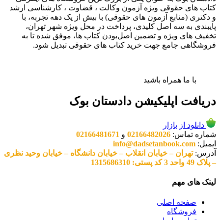
کتاب های حقوقی ویژه آزمون وکالت ، قضاوت ، کارشناسی ارشد
و دکتری (منابع آزمون های حقوقی) با بیش از یک دهه تجربه، با
پایبندی به سه اصل کلیدی، پرداخت در محل ویژه شهر تهران،
تخفیف های ویژه و تضمین اصل‌بودن کتاب ها، موفق شده تا به
فروشگاهی جامع جهت خرید کتاب های حقوقی تبدیل شود.
با ما همراه باشید
دریافت اپلیکیشن دادستان بوک
دانلود از بازار
شماره تماس:
02166482026
و
02166481671
ایمیل:
info@dadsetanbook.com
آدرس:
تهران – خیابان انقلاب – خیابان دانشگاه – خیابان وحید نظری
– پلاک 49 واحد 3 کد پستی: 1315686310
لینک های مهم
صفحه اصلی
فروشگاه