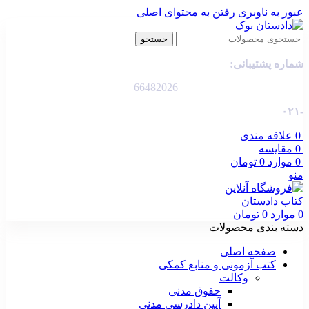
عبور به ناوبری
رفتن به محتوای اصلی
جستجو
شماره پشتیبانی:
66482026
-۰۲۱
0
علاقه مندی
0
مقایسه
0
موارد
0
تومان
منو
0
موارد
0
تومان
دسته بندی محصولات
صفحه اصلی
کتب آزمونی و منابع کمکی
وکالت
حقوق مدنی
آیین دادرسی مدنی