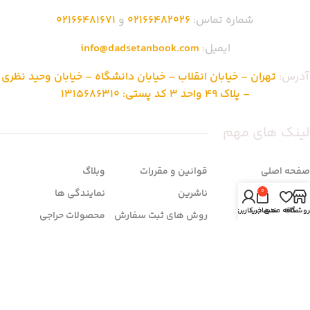
شماره تماس:
02166482026
و
02166481671
ایمیل:
info@dadsetanbook.com
آدرس:
تهران – خیابان انقلاب – خیابان دانشگاه – خیابان وحید نظری
– پلاک 49 واحد 3 کد پستی: 1315686310
لینک های مهم
صفحه اصلی
قوانین و مقررات
وبلاگ
فروشگاه
ناشرین
نمایندگی ها
0
روشگاه
علاقه مندی
سبد خرید
حساب کاربری من
تماس با ما
روش های ثبت سفارش
محصولات حراجی
درباره ما
شرایط مرجوعی
سوالات متداول
زمان بندی فروشگاه