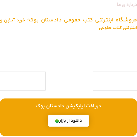
درباره ی ما
فروشگاه اینترنتی کتب حقوقی دادستان بوک؛
خرید آنلاین و
اینترنتی کتاب حقوقی
دادستان بوک به عنوان یکی از بزرگ ترین فروشگاه های اینترنتی کتاب های
حقوقی ویژه آزمون وکالت ، قضاوت ، کارشناسی ارشد و دکتری (منابع آزمون
های حقوقی) با بیش از یک دهه تجربه، با پایبندی به سه اصل کلیدی، پرداخت
در محل ویژه شهر تهران، تخفیف های ویژه و تضمین اصل‌بودن کتاب ها،
موفق شده تا به فروشگاهی جامع جهت خرید کتاب های حقوقی تبدیل شود.
با ما همراه باشید
دریافت اپلیکیشن دادستان بوک
دانلود از بازار