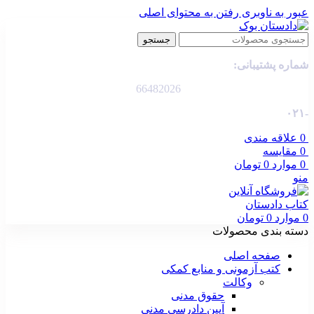
عبور به ناوبری
رفتن به محتوای اصلی
جستجو
شماره پشتیبانی:
66482026
-۰۲۱
0
علاقه مندی
0
مقایسه
0
موارد
0
تومان
منو
0
موارد
0
تومان
دسته بندی محصولات
صفحه اصلی
کتب آزمونی و منابع کمکی
وکالت
حقوق مدنی
آیین دادرسی مدنی