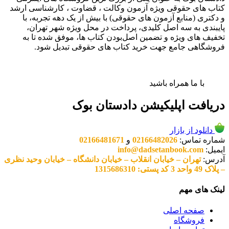
کتاب های حقوقی ویژه آزمون وکالت ، قضاوت ، کارشناسی ارشد
و دکتری (منابع آزمون های حقوقی) با بیش از یک دهه تجربه، با
پایبندی به سه اصل کلیدی، پرداخت در محل ویژه شهر تهران،
تخفیف های ویژه و تضمین اصل‌بودن کتاب ها، موفق شده تا به
فروشگاهی جامع جهت خرید کتاب های حقوقی تبدیل شود.
با ما همراه باشید
دریافت اپلیکیشن دادستان بوک
دانلود از بازار
شماره تماس:
02166482026
و
02166481671
ایمیل:
info@dadsetanbook.com
آدرس:
تهران – خیابان انقلاب – خیابان دانشگاه – خیابان وحید نظری
– پلاک 49 واحد 3 کد پستی: 1315686310
لینک های مهم
صفحه اصلی
فروشگاه