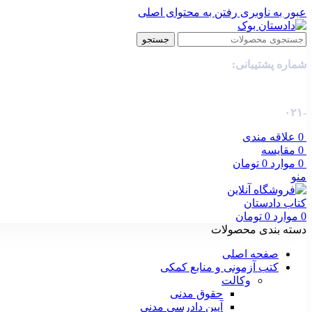
عبور به ناوبری
رفتن به محتوای اصلی
جستجو
شماره پشتیبانی:
-۰۲۱
0
علاقه مندی
0
مقایسه
0
موارد
0
تومان
منو
0
موارد
0
تومان
دسته بندی محصولات
صفحه اصلی
کتب آزمونی و منابع کمکی
وکالت
حقوق مدنی
آیین دادرسی مدنی