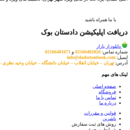
با ما همراه باشید
دریافت اپلیکیشن دادستان بوک
دانلود از بازار
شماره تماس:
02166482026
و
02166481671
ایمیل:
info@dadsetanbook.com
آدرس:
تهران – خیابان انقلاب – خیابان دانشگاه – خیابان وحید نظری – پلاک 49 واحد 3 کد پستی: 10
لینک های مهم
صفحه اصلی
فروشگاه
تماس با ما
درباره ما
قوانین و مقررات
ناشرین
روش های ثبت سفارش
شرایط مرجوعی