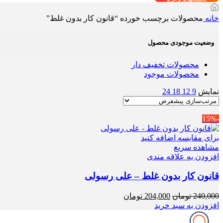
خانه
محصولات برچسب خورده “قانون کار بدون غلط”
وضعیت موجودی محصول
محصولات تخفیف دار
محصولات موجود
نمایش
9
12
18
24
-15%
برای مقایسه اضافه کنید
مشاهده سریع
افزودن به علاقه مندی
قانون کار بدون غلط – علی رسولی
قیمت
قیمت
240,000
تومان
204,000
تومان
اصلی
فعلی
افزودن به سبد خرید
240,000 تومان
204,000 تومان