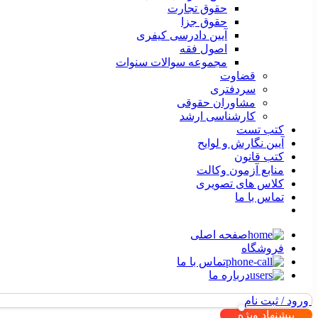
حقوق تجارت
حقوق جزا
آیین دادرسی کیفری
اصول فقه
مجموعه سوالات سنوات
قضاوت
سردفتری
مشاوران حقوقی
کارشناسی ارشد
کتب تست
آیین نگارش و لوایح
کتب قانون
منابع آزمون وکالت
کلاس های تصویری
تماس با ما
صفحه اصلی
فروشگاه
تماس با ما
درباره ما
ورود / ثبت نام
پیشنهاد ویژه