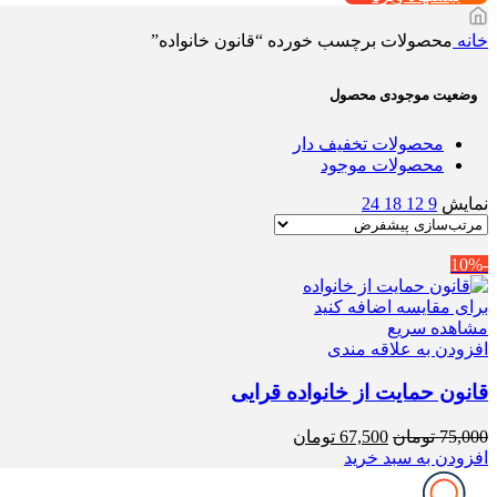
خانه
محصولات برچسب خورده “قانون خانواده”
وضعیت موجودی محصول
محصولات تخفیف دار
محصولات موجود
نمایش
9
12
18
24
-10%
برای مقایسه اضافه کنید
مشاهده سریع
افزودن به علاقه مندی
قانون حمایت از خانواده قرایی
قیمت
قیمت
75,000
تومان
67,500
تومان
اصلی
فعلی
افزودن به سبد خرید
75,000 تومان
67,500 تومان