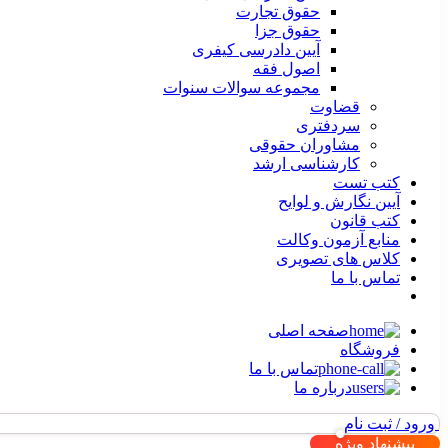
حقوق تجارت
حقوق جزا
آیین دادرسی کیفری
اصول فقه
مجموعه سوالات سنوات
قضاوت
سردفتری
مشاوران حقوقی
کارشناسی ارشد
کتب تست
آیین نگارش و لوایح
کتب قانون
منابع آزمون وکالت
کلاس های تصویری
تماس با ما
صفحه اصلی
فروشگاه
تماس با ما
درباره ما
ورود / ثبت نام
پیشنهاد ویژه