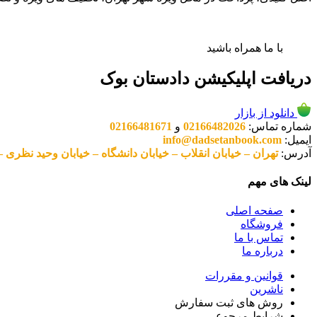
با ما همراه باشید
دریافت اپلیکیشن دادستان بوک
دانلود از بازار
شماره تماس:
02166482026
و
02166481671
ایمیل:
info@dadsetanbook.com
آدرس:
تهران – خیابان انقلاب – خیابان دانشگاه – خیابان وحید نظری – پلاک 49 واحد 3 کد پستی: 10
لینک های مهم
صفحه اصلی
فروشگاه
تماس با ما
درباره ما
قوانین و مقررات
ناشرین
روش های ثبت سفارش
شرایط مرجوعی