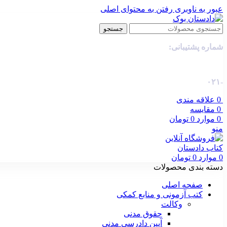
عبور به ناوبری
رفتن به محتوای اصلی
جستجو
شماره پشتیبانی:
-۰۲۱
0
علاقه مندی
0
مقایسه
0
موارد
0
تومان
منو
0
موارد
0
تومان
دسته بندی محصولات
صفحه اصلی
کتب آزمونی و منابع کمکی
وکالت
حقوق مدنی
آیین دادرسی مدنی