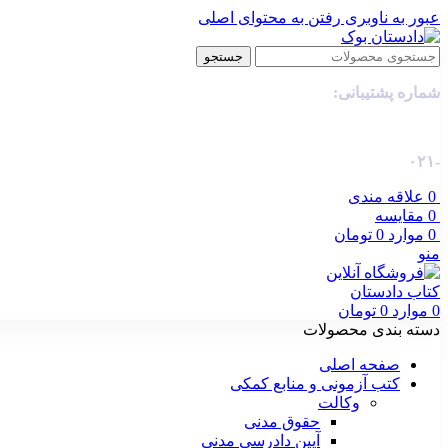
عبور به ناوبری
رفتن به محتوای اصلی
جستجو
شماره پشتیبانی:
-۰۲۱
0
علاقه مندی
0
مقایسه
0
موارد
0
تومان
منو
0
موارد
0
تومان
دسته بندی محصولات
صفحه اصلی
کتب آزمونی و منابع کمکی
وکالت
حقوق مدنی
آیین دادرسی مدنی