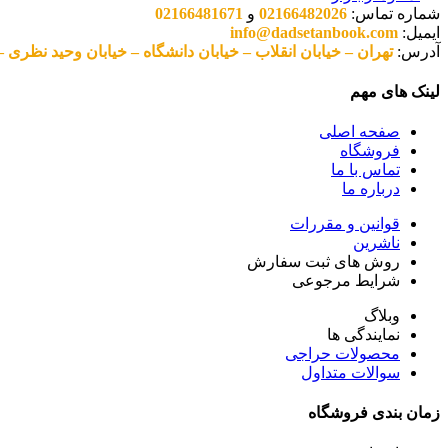
شماره تماس:
02166482026
و
02166481671
ایمیل:
info@dadsetanbook.com
آدرس:
تهران – خیابان انقلاب – خیابان دانشگاه – خیابان وحید نظری – پلاک 49 واحد 3 کد پستی: 10
لینک های مهم
صفحه اصلی
فروشگاه
تماس با ما
درباره ما
قوانین و مقررات
ناشرین
روش های ثبت سفارش
شرایط مرجوعی
وبلاگ
نمایندگی ها
محصولات حراجی
سوالات متداول
زمان بندی فروشگاه