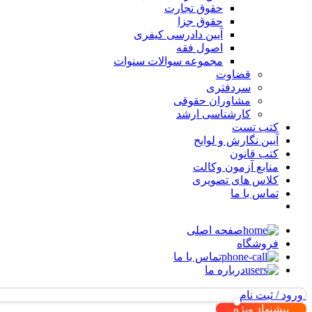
حقوق تجارت
حقوق جزا
آیین دادرسی کیفری
اصول فقه
مجموعه سوالات سنوات
قضاوت
سردفتری
مشاوران حقوقی
کارشناسی ارشد
کتب تست
آیین نگارش و لوایح
کتب قانون
منابع آزمون وکالت
کلاس های تصویری
تماس با ما
صفحه اصلی
فروشگاه
تماس با ما
درباره ما
ورود / ثبت نام
پیشنهاد ویژه