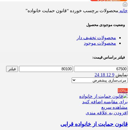
خانه
محصولات برچسب خورده “قانون حمایت خانواده”
وضعیت موجودی محصول
محصولات تخفیف دار
محصولات موجود
فیلتر براساس قیمت:
حداقل
حداکثر
فیلتر
قیمت
قیمت
نمایش
9
12
18
24
-10%
برای مقایسه اضافه کنید
مشاهده سریع
افزودن به علاقه مندی
قانون حمایت از خانواده قرایی