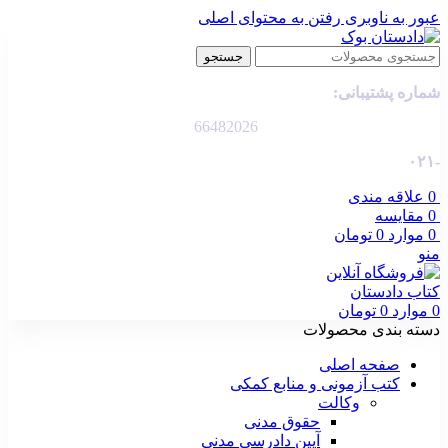
عبور به ناوبری
رفتن به محتوای اصلی
جستجو
شماره پشتیبانی:
66482026
-۰۲۱
0
علاقه مندی
0
مقایسه
0
موارد
0
تومان
منو
0
موارد
0
تومان
دسته بندی محصولات
صفحه اصلی
کتب آزمونی و منابع کمکی
وکالت
حقوق مدنی
آیین دادرسی مدنی