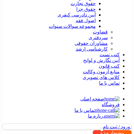
حقوق تجارت
حقوق جزا
آیین دادرسی کیفری
اصول فقه
مجموعه سوالات سنوات
قضاوت
سردفتری
مشاوران حقوقی
کارشناسی ارشد
کتب تست
آیین نگارش و لوایح
کتب قانون
منابع آزمون وکالت
کلاس های تصویری
تماس با ما
صفحه اصلی
فروشگاه
تماس با ما
درباره ما
ورود / ثبت نام
پیشنهاد ویژه