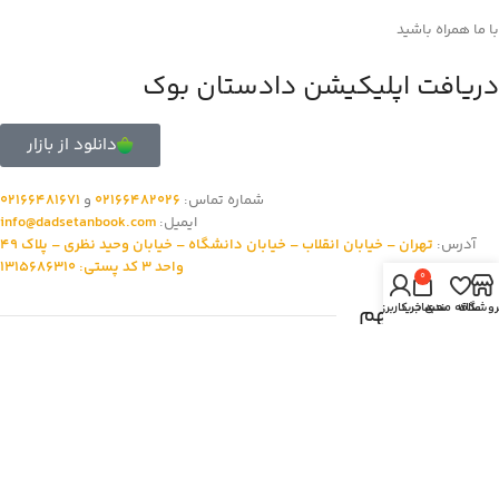
با ما همراه باشید
دریافت اپلیکیشن دادستان بوک
دانلود از بازار
شماره تماس:
02166482026
و
02166481671
ایمیل:
info@dadsetanbook.com
آدرس:
تهران – خیابان انقلاب – خیابان دانشگاه – خیابان وحید نظری – پلاک 49
واحد 3 کد پستی: 1315686310
0
لینک های مهم
روشگاه
علاقه مندی
سبد خرید
حساب کاربری من
صفحه اصلی
فروشگاه
تماس با ما
درباره ما
قوانین و مقررات
ناشرین