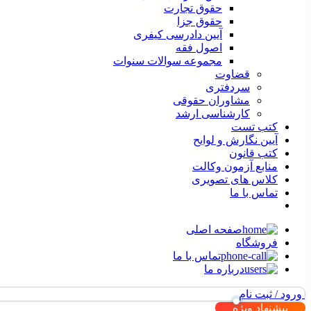
حقوق تجارت
حقوق جزا
آیین دادرسی کیفری
اصول فقه
مجموعه سوالات سنوات
قضاوت
سردفتری
مشاوران حقوقی
کارشناسی ارشد
کتب تست
آیین نگارش و لوایح
کتب قانون
منابع آزمون وکالت
کلاس های تصویری
تماس با ما
صفحه اصلی
فروشگاه
تماس با ما
درباره ما
ورود / ثبت نام
پیشنهاد ویژه