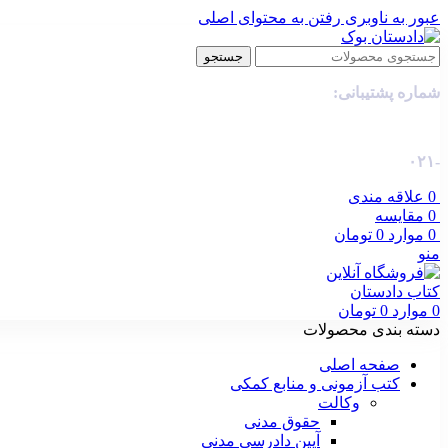
عبور به ناوبری
رفتن به محتوای اصلی
جستجو
شماره پشتیبانی:
-۰۲۱
0
علاقه مندی
0
مقایسه
0
موارد
0
تومان
منو
0
موارد
0
تومان
دسته بندی محصولات
صفحه اصلی
کتب آزمونی و منابع کمکی
وکالت
حقوق مدنی
آیین دادرسی مدنی