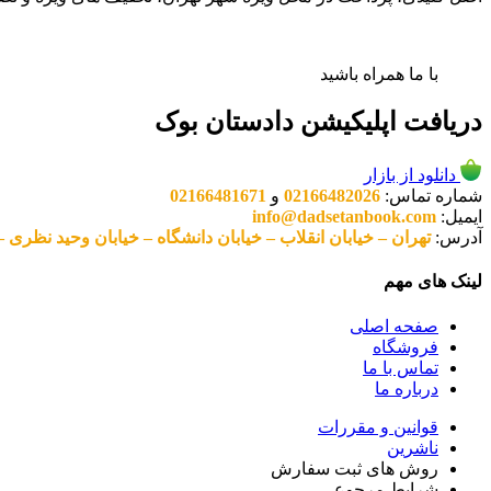
با ما همراه باشید
دریافت اپلیکیشن دادستان بوک
دانلود از بازار
شماره تماس:
02166482026
و
02166481671
ایمیل:
info@dadsetanbook.com
آدرس:
تهران – خیابان انقلاب – خیابان دانشگاه – خیابان وحید نظری – پلاک 49 واحد 3 کد پستی: 10
لینک های مهم
صفحه اصلی
فروشگاه
تماس با ما
درباره ما
قوانین و مقررات
ناشرین
روش های ثبت سفارش
شرایط مرجوعی