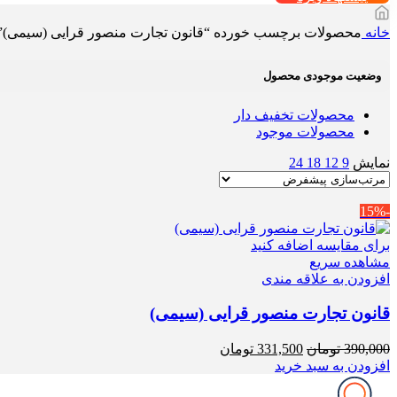
خانه
محصولات برچسب خورده “قانون تجارت منصور قرایی (سیمی)”
وضعیت موجودی محصول
محصولات تخفیف دار
محصولات موجود
نمایش
9
12
18
24
-15%
برای مقایسه اضافه کنید
مشاهده سریع
افزودن به علاقه مندی
قانون تجارت منصور قرایی (سیمی)
قیمت
قیمت
390,000
تومان
331,500
تومان
اصلی
فعلی
افزودن به سبد خرید
390,000 تومان
331,500 تومان