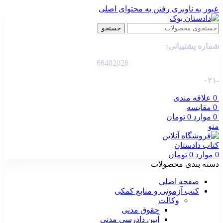
عبور به ناوبری
رفتن به محتوای اصلی
جستجو
شماره پشتیبانی:
66482026
-۰۲۱
0
علاقه مندی
0
مقایسه
0
موارد
0
تومان
منو
0
موارد
0
تومان
دسته بندی محصولات
صفحه اصلی
کتب آزمونی و منابع کمکی
وکالت
حقوق مدنی
آیین دادرسی مدنی