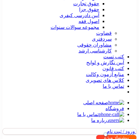
حقوق تجارت
حقوق جزا
آیین دادرسی کیفری
اصول فقه
مجموعه سوالات سنوات
قضاوت
سردفتری
مشاوران حقوقی
کارشناسی ارشد
کتب تست
آیین نگارش و لوایح
کتب قانون
منابع آزمون وکالت
کلاس های تصویری
تماس با ما
صفحه اصلی
فروشگاه
تماس با ما
درباره ما
ورود / ثبت نام
پیشنهاد ویژه