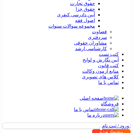
حقوق تجارت
حقوق جزا
آیین دادرسی کیفری
اصول فقه
مجموعه سوالات سنوات
قضاوت
سردفتری
مشاوران حقوقی
کارشناسی ارشد
کتب تست
آیین نگارش و لوایح
کتب قانون
منابع آزمون وکالت
کلاس های تصویری
تماس با ما
صفحه اصلی
فروشگاه
تماس با ما
درباره ما
ورود / ثبت نام
پیشنهاد ویژه