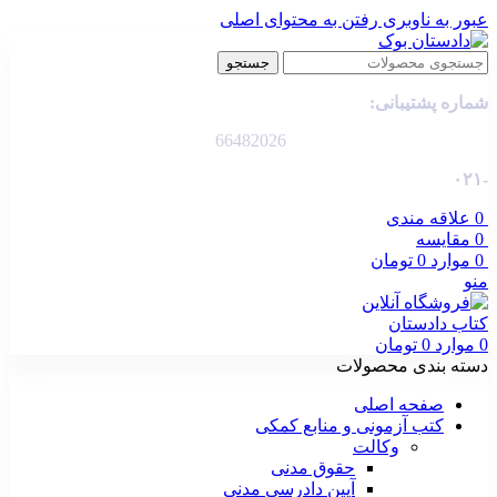
عبور به ناوبری
رفتن به محتوای اصلی
جستجو
شماره پشتیبانی:
66482026
-۰۲۱
0
علاقه مندی
0
مقایسه
0
موارد
0
تومان
منو
0
موارد
0
تومان
دسته بندی محصولات
صفحه اصلی
کتب آزمونی و منابع کمکی
وکالت
حقوق مدنی
آیین دادرسی مدنی