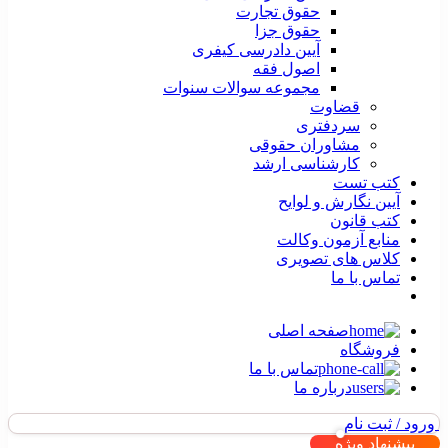
حقوق تجارت
حقوق جزا
آیین دادرسی کیفری
اصول فقه
مجموعه سوالات سنوات
قضاوت
سردفتری
مشاوران حقوقی
کارشناسی ارشد
کتب تست
آیین نگارش و لوایح
کتب قانون
منابع آزمون وکالت
کلاس های تصویری
تماس با ما
صفحه اصلی
فروشگاه
تماس با ما
درباره ما
ورود / ثبت نام
پیشنهاد ویژه