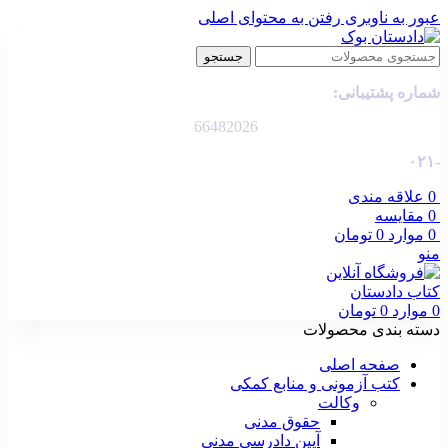
عبور به ناوبری
رفتن به محتوای اصلی
جستجو
شماره پشتیبانی:
66482026
-۰۲۱
0
علاقه مندی
0
مقایسه
0
موارد
0
تومان
منو
0
موارد
0
تومان
دسته بندی محصولات
صفحه اصلی
کتب آزمونی و منابع کمکی
وکالت
حقوق مدنی
آیین دادرسی مدنی