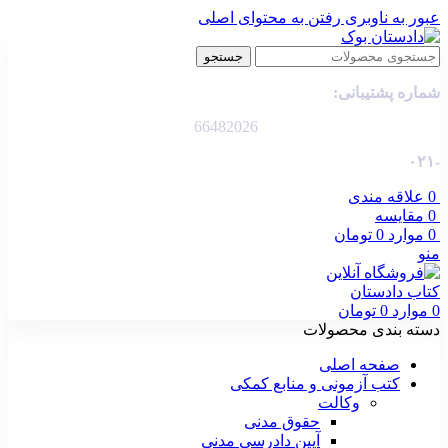
عبور به ناوبری
رفتن به محتوای اصلی
جستجو
شماره پشتیبانی:
66482026
-۰۲۱
0
علاقه مندی
0
مقایسه
0
موارد
0
تومان
منو
0
موارد
0
تومان
دسته بندی محصولات
صفحه اصلی
کتب آزمونی و منابع کمکی
وکالت
حقوق مدنی
آیین دادرسی مدنی