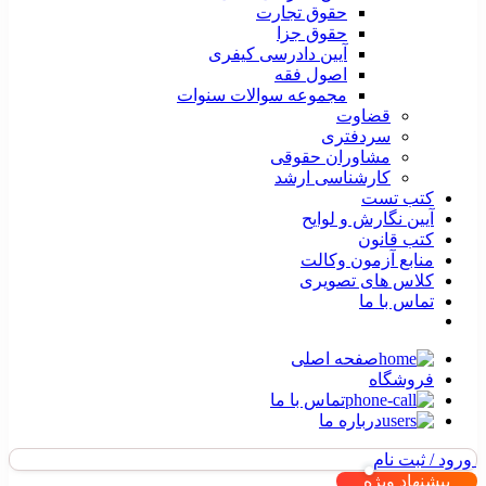
حقوق تجارت
حقوق جزا
آیین دادرسی کیفری
اصول فقه
مجموعه سوالات سنوات
قضاوت
سردفتری
مشاوران حقوقی
کارشناسی ارشد
کتب تست
آیین نگارش و لوایح
کتب قانون
منابع آزمون وکالت
کلاس های تصویری
تماس با ما
صفحه اصلی
فروشگاه
تماس با ما
درباره ما
ورود / ثبت نام
پیشنهاد ویژه