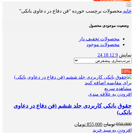
خانه
محصولات برچسب خورده “فن دفاع در دعاوی بانکی”
وضعیت موجودی محصول
محصولات تخفیف دار
محصولات موجود
نمایش
9
12
18
24
-10%
برای مقایسه اضافه کنید
مشاهده سریع
افزودن به علاقه مندی
حقوق بانکی کاربردی جلد ششم (فن دفاع در دعاوی
بانکی)
قیمت
قیمت
950,000
تومان
855,000
تومان
اصلی
فعلی
افزودن به سبد خرید