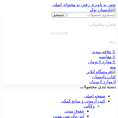
عبور به ناوبری
رفتن به محتوای اصلی
جستجو
شماره پشتیبانی:
66482026
-۰۲۱
0
علاقه مندی
0
مقایسه
0
موارد
0
تومان
منو
0
موارد
0
تومان
دسته بندی محصولات
صفحه اصلی
کتب آزمونی و منابع کمکی
وکالت
حقوق مدنی
آیین دادرسی مدنی