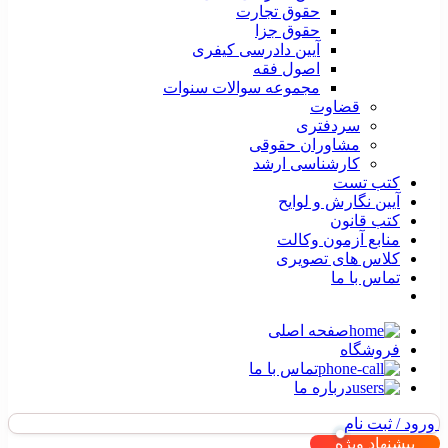
حقوق تجارت
حقوق جزا
آیین دادرسی کیفری
اصول فقه
مجموعه سوالات سنوات
قضاوت
سردفتری
مشاوران حقوقی
کارشناسی ارشد
کتب تست
آیین نگارش و لوایح
کتب قانون
منابع آزمون وکالت
کلاس های تصویری
تماس با ما
صفحه اصلی
فروشگاه
تماس با ما
درباره ما
ورود / ثبت نام
پیشنهاد ویژه