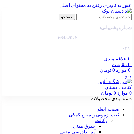
عبور به ناوبری
رفتن به محتوای اصلی
جستجو
شماره پشتیبانی:
66482026
-۰۲۱
0
علاقه مندی
0
مقایسه
0
موارد
0
تومان
منو
0
موارد
0
تومان
دسته بندی محصولات
صفحه اصلی
کتب آزمونی و منابع کمکی
وکالت
حقوق مدنی
آیین دادرسی مدنی