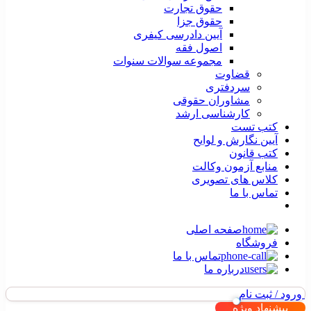
حقوق تجارت
حقوق جزا
آیین دادرسی کیفری
اصول فقه
مجموعه سوالات سنوات
قضاوت
سردفتری
مشاوران حقوقی
کارشناسی ارشد
کتب تست
آیین نگارش و لوایح
کتب قانون
منابع آزمون وکالت
کلاس های تصویری
تماس با ما
صفحه اصلی
فروشگاه
تماس با ما
درباره ما
ورود / ثبت نام
پیشنهاد ویژه