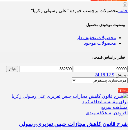
خانه
محصولات برچسب خورده “علی رسولی زکریا”
وضعیت موجودی محصول
محصولات تخفیف دار
محصولات موجود
فیلتر براساس قیمت:
حداقل
حداکثر
فیلتر
قیمت
قیمت
نمایش
9
12
18
24
-10%
برای مقایسه اضافه کنید
مشاهده سریع
افزودن به علاقه مندی
شرح قانون کاهش مجازات حبس تعزیری-رسولی‌