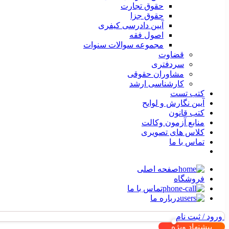
حقوق تجارت
حقوق جزا
آیین دادرسی کیفری
اصول فقه
مجموعه سوالات سنوات
قضاوت
سردفتری
مشاوران حقوقی
کارشناسی ارشد
کتب تست
آیین نگارش و لوایح
کتب قانون
منابع آزمون وکالت
کلاس های تصویری
تماس با ما
صفحه اصلی
فروشگاه
تماس با ما
درباره ما
ورود / ثبت نام
پیشنهاد ویژه