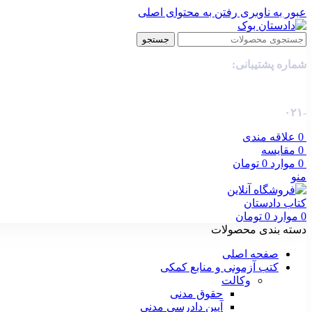
عبور به ناوبری
رفتن به محتوای اصلی
جستجو
شماره پشتیبانی:
-۰۲۱
0
علاقه مندی
0
مقایسه
0
موارد
0
تومان
منو
0
موارد
0
تومان
دسته بندی محصولات
صفحه اصلی
کتب آزمونی و منابع کمکی
وکالت
حقوق مدنی
آیین دادرسی مدنی