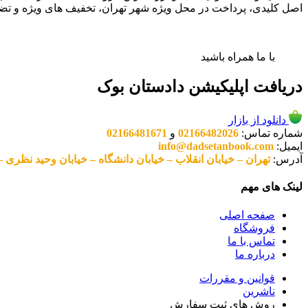
اصل کلیدی، پرداخت در محل ویژه شهر تهران، تخفیف های ویژه و تض
با ما همراه باشید
دریافت اپلیکیشن دادستان بوک
دانلود از بازار
شماره تماس:
02166482026
و
02166481671
ایمیل:
info@dadsetanbook.com
آدرس:
تهران – خیابان انقلاب – خیابان دانشگاه – خیابان وحید نظری – پلاک 49 واحد 3 کد پستی: 10
لینک های مهم
صفحه اصلی
فروشگاه
تماس با ما
درباره ما
قوانین و مقررات
ناشرین
روش های ثبت سفارش