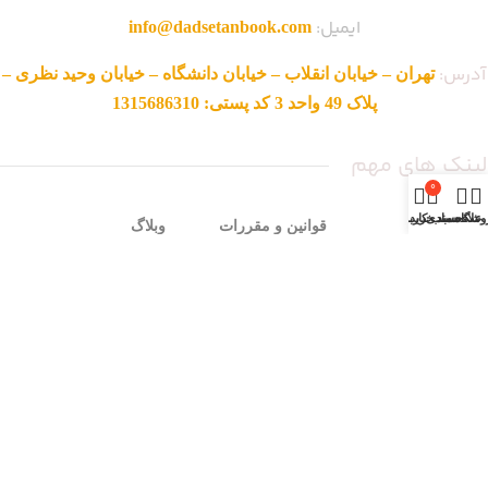
ایمیل:
info@dadsetanbook.com
آدرس:
تهران – خیابان انقلاب – خیابان دانشگاه – خیابان وحید نظری –
پلاک 49 واحد 3 کد پستی: 1315686310
لینک های مهم
0
وشگاه
علاقه مندی
سبد خرید
حساب کاربری من
صفحه اصلی
قوانین و مقررات
وبلاگ
فروشگاه
ناشرین
نمایندگی ها
تماس با ما
روش های ثبت سفارش
محصولات حراجی
درباره ما
شرایط مرجوعی
سوالات متداول
زمان بندی فروشگاه
شنبه تا چهار شنبه:
ساعت 9 الی 17