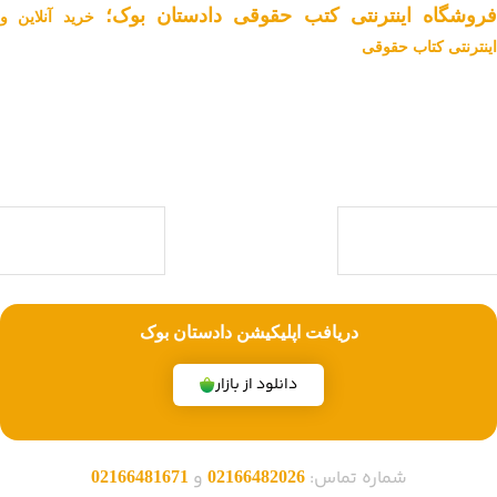
فروشگاه اینترنتی کتب حقوقی دادستان بوک؛
خرید آنلاین و
اینترنتی کتاب حقوقی
دادستان بوک به عنوان یکی از بزرگ ترین فروشگاه های اینترنتی کتاب های
حقوقی ویژه آزمون وکالت ، قضاوت ، کارشناسی ارشد و دکتری (منابع آزمون
های حقوقی) با بیش از یک دهه تجربه، با پایبندی به سه اصل کلیدی، پرداخت
در محل ویژه شهر تهران، تخفیف های ویژه و تضمین اصل‌بودن کتاب ها،
موفق شده تا به فروشگاهی جامع جهت خرید کتاب های حقوقی تبدیل شود.
با ما همراه باشید
دریافت اپلیکیشن دادستان بوک
دانلود از بازار
شماره تماس:
و
02166481671
02166482026