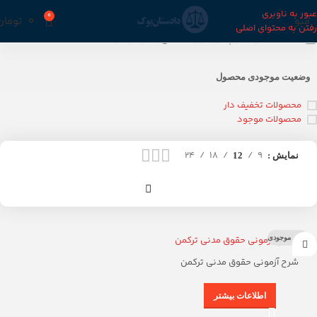
عبور به ناوبری
0
منو
0
تومان
رفتن به محتوای اصلی
خانه
محصولات برچسب خورده “شرح مدنی ترکمن”
وضعیت موجودی محصول
محصولات تخفیف دار
محصولات موجود
24
18
9
نمایش
12
اتمام موجودی
شرح آزمونی حقوق مدنی ترکمن
اطلاعات بیشتر