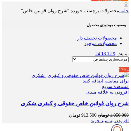
خانه
محصولات برچسب خورده “شرح روان قوانین خاص”
وضعیت موجودی محصول
محصولات تخفیف دار
محصولات موجود
نمایش
9
12
18
24
-13%
برای مقایسه اضافه کنید
مشاهده سریع
افزودن به علاقه مندی
شرح روان قوانین خاص حقوقی و کیفری-شکری
قیمت
قیمت
1,050,000
تومان
913,500
تومان
اصلی
فعلی
افزودن به سبد خرید
1,050,000 تومان
913,500 تومان