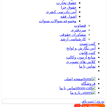
حقوق تجارت
حقوق جزا
آیین دادرسی کیفری
اصول فقه
مجموعه سوالات سنوات
قضاوت
سردفتری
مشاوران حقوقی
کارشناسی ارشد
کتب تست
آیین نگارش و لوایح
کتب قانون
منابع آزمون وکالت
کلاس های تصویری
تماس با ما
صفحه اصلی
فروشگاه
تماس با ما
درباره ما
ورود / ثبت نام
پیشنهاد ویژه