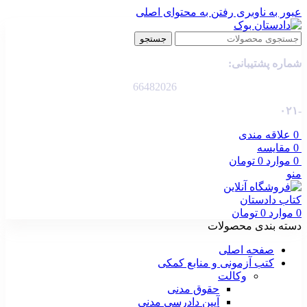
عبور به ناوبری
رفتن به محتوای اصلی
جستجو
شماره پشتیبانی:
66482026
-۰۲۱
0
علاقه مندی
0
مقایسه
0
موارد
0
تومان
منو
0
موارد
0
تومان
دسته بندی محصولات
صفحه اصلی
کتب آزمونی و منابع کمکی
وکالت
حقوق مدنی
آیین دادرسی مدنی