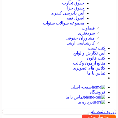
حقوق تجارت
حقوق جزا
آیین دادرسی کیفری
اصول فقه
مجموعه سوالات سنوات
قضاوت
سردفتری
مشاوران حقوقی
کارشناسی ارشد
کتب تست
آیین نگارش و لوایح
کتب قانون
منابع آزمون وکالت
کلاس های تصویری
تماس با ما
صفحه اصلی
فروشگاه
تماس با ما
درباره ما
ورود / ثبت نام
پیشنهاد ویژه