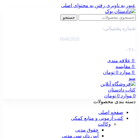
عبور به ناوبری
رفتن به محتوای اصلی
جستجو
شماره پشتیبانی:
66482026
-۰۲۱
0
علاقه مندی
0
مقایسه
0
موارد
0
تومان
منو
0
موارد
0
تومان
دسته بندی محصولات
صفحه اصلی
کتب آزمونی و منابع کمکی
وکالت
حقوق مدنی
آیین دادرسی مدنی