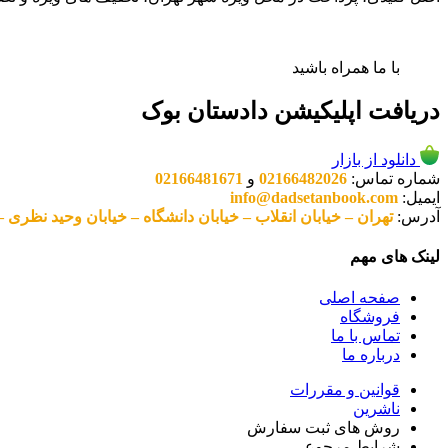
با ما همراه باشید
دریافت اپلیکیشن دادستان بوک
دانلود از بازار
شماره تماس:
02166482026
و
02166481671
ایمیل:
info@dadsetanbook.com
آدرس:
تهران – خیابان انقلاب – خیابان دانشگاه – خیابان وحید نظری – پلاک 49 واحد 3 کد پستی: 10
لینک های مهم
صفحه اصلی
فروشگاه
تماس با ما
درباره ما
قوانین و مقررات
ناشرین
روش های ثبت سفارش
شرایط مرجوعی