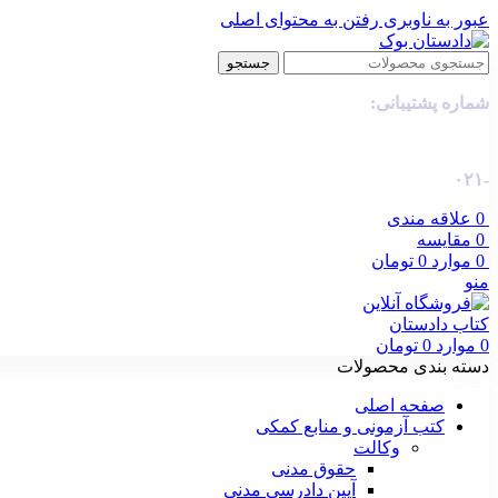
عبور به ناوبری
رفتن به محتوای اصلی
جستجو
شماره پشتیبانی:
-۰۲۱
0
علاقه مندی
0
مقایسه
0
موارد
0
تومان
منو
0
موارد
0
تومان
دسته بندی محصولات
صفحه اصلی
کتب آزمونی و منابع کمکی
وکالت
حقوق مدنی
آیین دادرسی مدنی