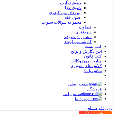
حقوق تجارت
حقوق جزا
آیین دادرسی کیفری
اصول فقه
مجموعه سوالات سنوات
قضاوت
سردفتری
مشاوران حقوقی
کارشناسی ارشد
کتب تست
آیین نگارش و لوایح
کتب قانون
منابع آزمون وکالت
کلاس های تصویری
تماس با ما
صفحه اصلی
فروشگاه
تماس با ما
درباره ما
ورود / ثبت نام
پیشنهاد ویژه