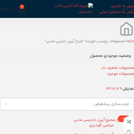
عبور به ناوبری
0
منو
0
تومان
رفتن به محتوای اصلی
خانه
محصولات برچسب خورده “شرح آیین دارسی مدنی”
وضعیت موجودی محصول
محصولات تخفیف دار
محصولات موجود
نمایش
9
12
18
24
-10%