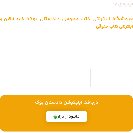
درباره ی ما
فروشگاه اینترنتی کتب حقوقی دادستان بوک؛
خرید آنلاین و
اینترنتی کتاب حقوقی
دادستان بوک به عنوان یکی از بزرگ ترین فروشگاه های اینترنتی کتاب های
حقوقی ویژه آزمون وکالت ، قضاوت ، کارشناسی ارشد و دکتری (منابع آزمون
های حقوقی) با بیش از یک دهه تجربه، با پایبندی به سه اصل کلیدی، پرداخت
در محل ویژه شهر تهران، تخفیف های ویژه و تضمین اصل‌بودن کتاب ها،
موفق شده تا به فروشگاهی جامع جهت خرید کتاب های حقوقی تبدیل شود.
با ما همراه باشید
دریافت اپلیکیشن دادستان بوک
دانلود از بازار