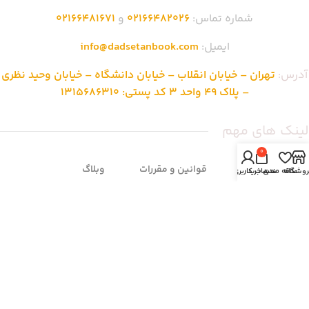
شماره تماس:
02166482026
و
02166481671
ایمیل:
info@dadsetanbook.com
آدرس:
تهران – خیابان انقلاب – خیابان دانشگاه – خیابان وحید نظری
– پلاک 49 واحد 3 کد پستی: 1315686310
لینک های مهم
0
صفحه اصلی
قوانین و مقررات
وبلاگ
روشگاه
علاقه مندی
سبد خرید
حساب کاربری من
فروشگاه
ناشرین
نمایندگی ها
تماس با ما
روش های ثبت سفارش
محصولات حراجی
درباره ما
شرایط مرجوعی
سوالات متداول
زمان بندی فروشگاه