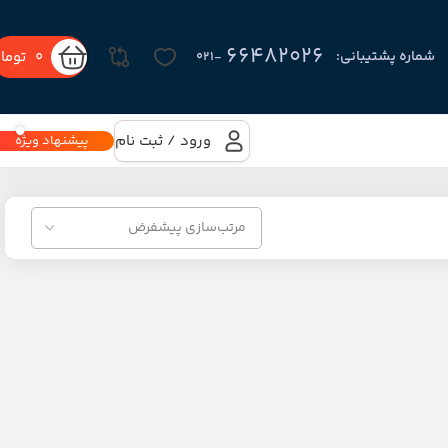
66482026
0
توما
شماره پشتیبانی:
-۰۲۱
ورود / ثبت نام
پیشنهاد ویژه