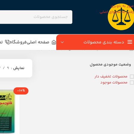
عبور به ناوبری
رفتن به محتوای اصلی
دسته بندی محصولات
صفحه اصلی
فروشگاه
تم
خانه
محصولات برچسب خورده “شرح آزمونی جزای غفوری”
وضعیت موجودی محصول
نمایش
9
2
محصولات تخفیف دار
محصولات موجود
-10%