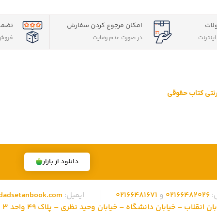
لات
امکان مرجوع کردن سفارش
تضمی
ینترنت
در صورت عدم رضایت
فروش 
ترنتی کتاب حقوقی
قوقی ویژه آزمون وکالت ، قضاوت ، کارشناسی ارشد و دکتری (منابع آزمون ها
 تهران، تخفیف های ویژه و تضمین اصل‌بودن کتاب ها، موفق شده تا به فر
دانلود از بازار
:
02166482026
و
02166481671
ایمیل:
dadsetanbook.com
نقلاب – خیابان دانشگاه – خیابان وحید نظری – پلاک 49 واحد 3 کد پستی: 1315686310