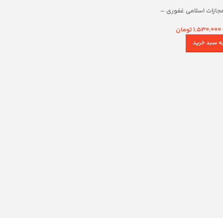
جازات اسلامی غفوری –
یاداد
1,530,000
تومان
ه سبد خرید