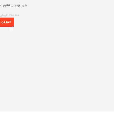
شرح آزمونی قانون م
آر
1,700,000
تومان
افزودن ب