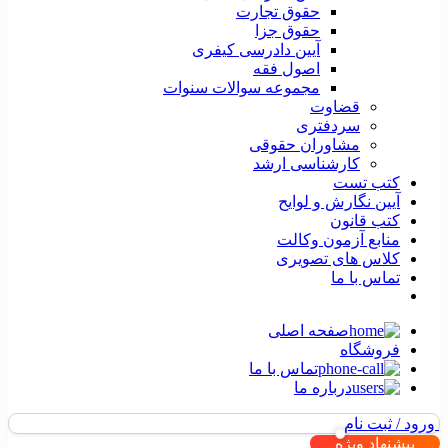
حقوق تجارت
حقوق جزا
آیین دادرسی کیفری
اصول فقه
مجموعه سوالات سنوات
قضاوت
سردفتری
مشاوران حقوقی
کارشناسی ارشد
کتب تست
آیین نگارش و لوایح
کتب قانون
منابع آزمون وکالت
کلاس های تصویری
تماس با ما
صفحه اصلی
فروشگاه
تماس با ما
درباره ما
ورود / ثبت نام
پیشنهاد ویژه