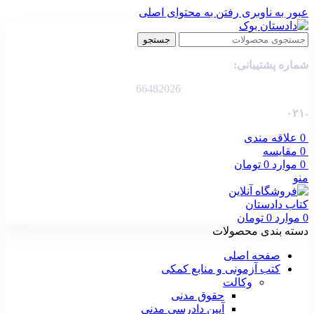
عبور به ناوبری
رفتن به محتوای اصلی
جستجو
شماره پشتیبانی:
66482026
-۰۲۱
0
علاقه مندی
0
مقایسه
0
موارد
0
تومان
منو
0
موارد
0
تومان
دسته بندی محصولات
صفحه اصلی
کتب آزمونی و منابع کمکی
وکالت
حقوق مدنی
آیین دادرسی مدنی