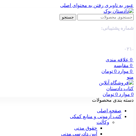
عبور به ناوبری
رفتن به محتوای اصلی
جستجو
شماره پشتیبانی:
-۰۲۱
0
علاقه مندی
0
مقایسه
0
موارد
0
تومان
منو
0
موارد
0
تومان
دسته بندی محصولات
صفحه اصلی
کتب آزمونی و منابع کمکی
وکالت
حقوق مدنی
آیین دادرسی مدنی