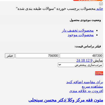
خانه
محصولات برچسب خورده “سوالات طبقه بندی شده”
وضعیت موجودی محصول
محصولات تخفیف دار
محصولات موجود
فیلتر براساس قیمت:
حداقل
حداکثر
فیلتر
قیمت
قیمت
نمایش
9
12
18
24
-10%
برای مقایسه اضافه کنید
مشاهده سریع
افزودن به علاقه مندی
متون فقه مرکز وکلا |دکتر محسن سینجلی