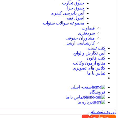
حقوق تجارت
حقوق جزا
آیین دادرسی کیفری
اصول فقه
مجموعه سوالات سنوات
قضاوت
سردفتری
مشاوران حقوقی
کارشناسی ارشد
کتب تست
آیین نگارش و لوایح
کتب قانون
منابع آزمون وکالت
کلاس های تصویری
تماس با ما
صفحه اصلی
فروشگاه
تماس با ما
درباره ما
ورود / ثبت نام
پیشنهاد ویژه