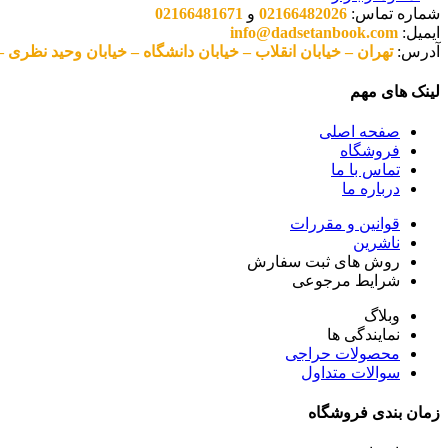
شماره تماس:
02166482026
و
02166481671
ایمیل:
info@dadsetanbook.com
آدرس:
تهران – خیابان انقلاب – خیابان دانشگاه – خیابان وحید نظری – پلاک 49 واحد 3 کد پستی: 10
لینک های مهم
صفحه اصلی
فروشگاه
تماس با ما
درباره ما
قوانین و مقررات
ناشرین
روش های ثبت سفارش
شرایط مرجوعی
وبلاگ
نمایندگی ها
محصولات حراجی
سوالات متداول
زمان بندی فروشگاه