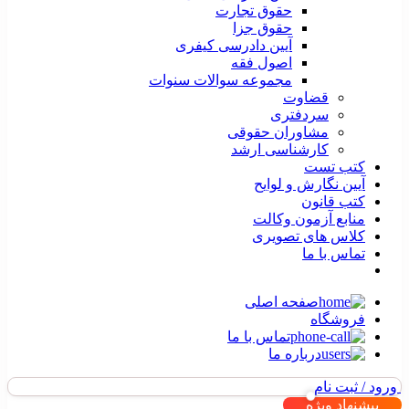
حقوق تجارت
حقوق جزا
آیین دادرسی کیفری
اصول فقه
مجموعه سوالات سنوات
قضاوت
سردفتری
مشاوران حقوقی
کارشناسی ارشد
کتب تست
آیین نگارش و لوایح
کتب قانون
منابع آزمون وکالت
کلاس های تصویری
تماس با ما
صفحه اصلی
فروشگاه
تماس با ما
درباره ما
ورود / ثبت نام
پیشنهاد ویژه