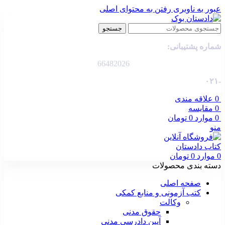
عبور به ناوبری
رفتن به محتوای اصلی
جستجو
شماره پشتیبانی:
66482026
-۰۲۱
0
علاقه مندی
0
مقایسه
0
موارد
0
تومان
منو
0
موارد
0
تومان
دسته بندی محصولات
صفحه اصلی
کتب آزمونی و منابع کمکی
وکالت
حقوق مدنی
آیین دادرسی مدنی