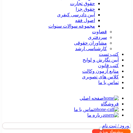
حقوق تجارت
حقوق جزا
آیین دادرسی کیفری
اصول فقه
مجموعه سوالات سنوات
قضاوت
سردفتری
مشاوران حقوقی
کارشناسی ارشد
کتب تست
آیین نگارش و لوایح
کتب قانون
منابع آزمون وکالت
کلاس های تصویری
تماس با ما
صفحه اصلی
فروشگاه
تماس با ما
درباره ما
ورود / ثبت نام
پیشنهاد ویژه