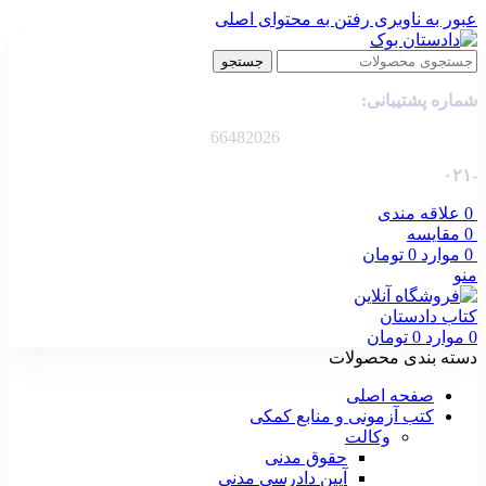
عبور به ناوبری
رفتن به محتوای اصلی
جستجو
شماره پشتیبانی:
66482026
-۰۲۱
0
علاقه مندی
0
مقایسه
0
موارد
0
تومان
منو
0
موارد
0
تومان
دسته بندی محصولات
صفحه اصلی
کتب آزمونی و منابع کمکی
وکالت
حقوق مدنی
آیین دادرسی مدنی