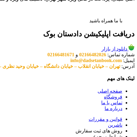
با ما همراه باشید
دریافت اپلیکیشن دادستان بوک
دانلود از بازار
شماره تماس:
02166482026
و
02166481671
ایمیل:
info@dadsetanbook.com
آدرس:
تهران – خیابان انقلاب – خیابان دانشگاه – خیابان وحید نظری – پلاک 49 واحد 3 کد پستی: 10
لینک های مهم
صفحه اصلی
فروشگاه
تماس با ما
درباره ما
قوانین و مقررات
ناشرین
روش های ثبت سفارش
شرایط مرجوعی