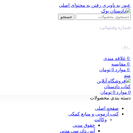
عبور به ناوبری
رفتن به محتوای اصلی
جستجو
شماره پشتیبانی:
-۰۲۱
0
علاقه مندی
0
مقایسه
0
موارد
0
تومان
منو
0
موارد
0
تومان
دسته بندی محصولات
صفحه اصلی
کتب آزمونی و منابع کمکی
وکالت
حقوق مدنی
آیین دادرسی مدنی