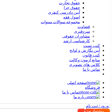
حقوق تجارت
حقوق جزا
آیین دادرسی کیفری
اصول فقه
مجموعه سوالات سنوات
قضاوت
سردفتری
مشاوران حقوقی
کارشناسی ارشد
کتب تست
آیین نگارش و لوایح
کتب قانون
منابع آزمون وکالت
کلاس های تصویری
تماس با ما
صفحه اصلی
فروشگاه
تماس با ما
درباره ما
ورود / ثبت نام
پیشنهاد ویژه