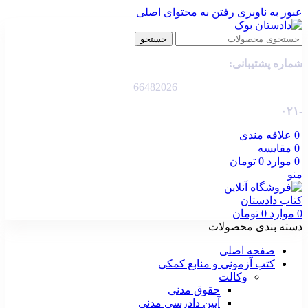
عبور به ناوبری
رفتن به محتوای اصلی
جستجو
شماره پشتیبانی:
66482026
-۰۲۱
0
علاقه مندی
0
مقایسه
0
موارد
0
تومان
منو
0
موارد
0
تومان
دسته بندی محصولات
صفحه اصلی
کتب آزمونی و منابع کمکی
وکالت
حقوق مدنی
آیین دادرسی مدنی