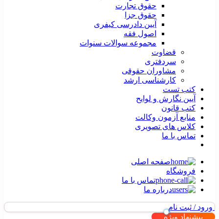
حقوق تجارت
حقوق جزا
آیین دادرسی کیفری
اصول فقه
مجموعه سوالات سنوات
قضاوت
سردفتری
مشاوران حقوقی
کارشناسی ارشد
کتب تست
آیین نگارش و لوایح
کتب قانون
منابع آزمون وکالت
کلاس های تصویری
تماس با ما
صفحه اصلی
فروشگاه
تماس با ما
درباره ما
ورود / ثبت نام
پیشنهاد ویژه