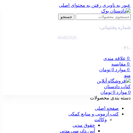
عبور به ناوبری
رفتن به محتوای اصلی
جستجو
شماره پشتیبانی:
66482026
-۰۲۱
0
علاقه مندی
0
مقایسه
0
موارد
0
تومان
منو
0
موارد
0
تومان
دسته بندی محصولات
صفحه اصلی
کتب آزمونی و منابع کمکی
وکالت
حقوق مدنی
آیین دادرسی مدنی