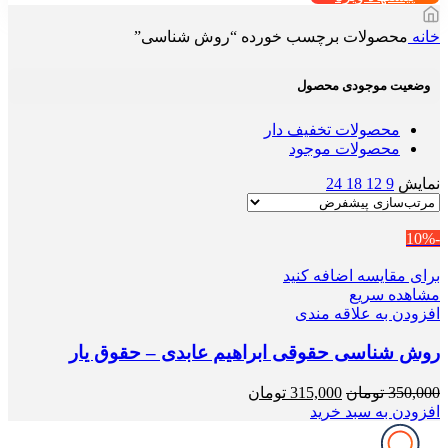
خانه
محصولات برچسب خورده “روش شناسی”
وضعیت موجودی محصول
محصولات تخفیف دار
محصولات موجود
نمایش
9
12
18
24
-10%
برای مقایسه اضافه کنید
مشاهده سریع
افزودن به علاقه مندی
روش شناسی حقوقی ابراهیم عابدی – حقوق یار
قیمت
قیمت
350,000
تومان
315,000
تومان
اصلی
فعلی
افزودن به سبد خرید
350,000 تومان
315,000 تومان