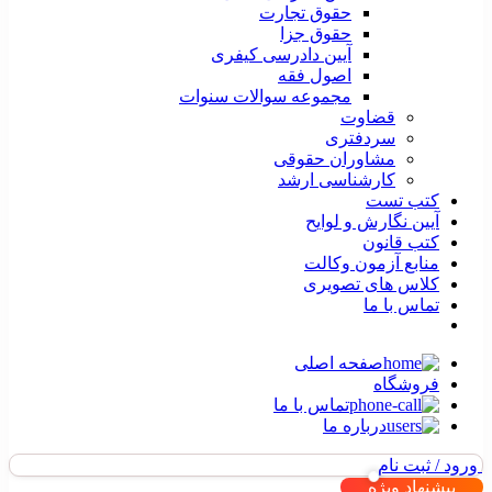
حقوق تجارت
حقوق جزا
آیین دادرسی کیفری
اصول فقه
مجموعه سوالات سنوات
قضاوت
سردفتری
مشاوران حقوقی
کارشناسی ارشد
کتب تست
آیین نگارش و لوایح
کتب قانون
منابع آزمون وکالت
کلاس های تصویری
تماس با ما
صفحه اصلی
فروشگاه
تماس با ما
درباره ما
ورود / ثبت نام
پیشنهاد ویژه