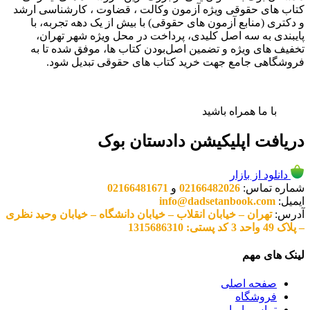
کتاب های حقوقی ویژه آزمون وکالت ، قضاوت ، کارشناسی ارشد
و دکتری (منابع آزمون های حقوقی) با بیش از یک دهه تجربه، با
پایبندی به سه اصل کلیدی، پرداخت در محل ویژه شهر تهران،
تخفیف های ویژه و تضمین اصل‌بودن کتاب ها، موفق شده تا به
فروشگاهی جامع جهت خرید کتاب های حقوقی تبدیل شود.
با ما همراه باشید
دریافت اپلیکیشن دادستان بوک
دانلود از بازار
شماره تماس:
02166482026
و
02166481671
ایمیل:
info@dadsetanbook.com
آدرس:
تهران – خیابان انقلاب – خیابان دانشگاه – خیابان وحید نظری
– پلاک 49 واحد 3 کد پستی: 1315686310
لینک های مهم
صفحه اصلی
فروشگاه
تماس با ما