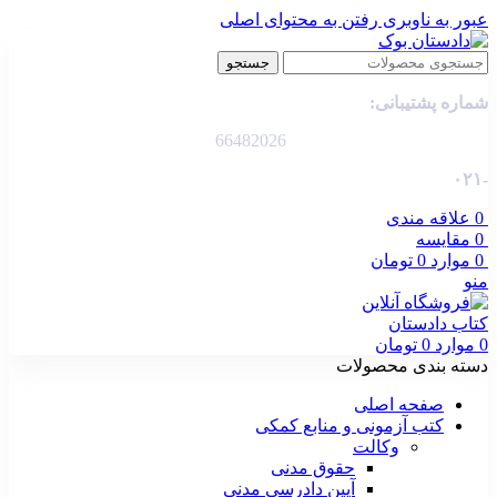
عبور به ناوبری
رفتن به محتوای اصلی
جستجو
شماره پشتیبانی:
66482026
-۰۲۱
0
علاقه مندی
0
مقایسه
0
موارد
0
تومان
منو
0
موارد
0
تومان
دسته بندی محصولات
صفحه اصلی
کتب آزمونی و منابع کمکی
وکالت
حقوق مدنی
آیین دادرسی مدنی