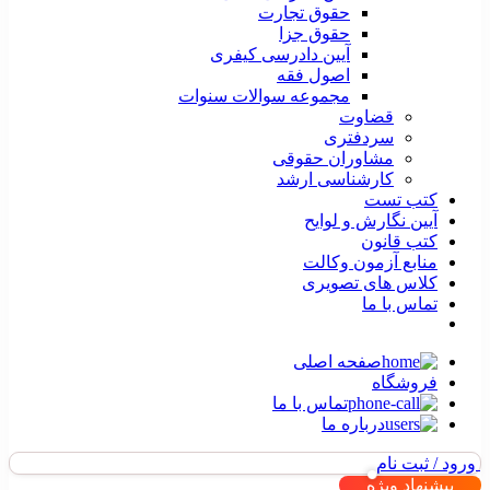
حقوق تجارت
حقوق جزا
آیین دادرسی کیفری
اصول فقه
مجموعه سوالات سنوات
قضاوت
سردفتری
مشاوران حقوقی
کارشناسی ارشد
کتب تست
آیین نگارش و لوایح
کتب قانون
منابع آزمون وکالت
کلاس های تصویری
تماس با ما
صفحه اصلی
فروشگاه
تماس با ما
درباره ما
ورود / ثبت نام
پیشنهاد ویژه