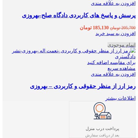
افزودن به علاقه مندی
پرسش و پاسخ های کاربردی دادگاه صلح-بهروزی
قیمت
قیمت
185,130
تومان
205,700
تومان
اصلی
فعلی
افزودن به سبد خرید
205,700 تومان
185,130 تومان
اتمام موجودی
بود.
است.
برای مقایسه اضافه کنید
مشاهده سریع
افزودن به علاقه مندی
رمز ارز از منظر حقوقی و کاربردی – بهروزی
اطلاعات بیشتر
پرداخت درب منزل
بعد از دریافت سفارش