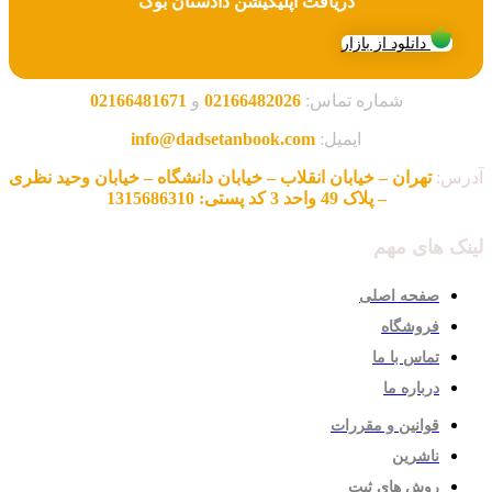
دریافت اپلیکیشن دادستان بوک
دانلود از بازار
شماره تماس:
02166482026
و
02166481671
ایمیل:
info@dadsetanbook.com
آدرس:
تهران – خیابان انقلاب – خیابان دانشگاه – خیابان وحید نظری
– پلاک 49 واحد 3 کد پستی: 1315686310
لینک های مهم
صفحه اصلی
فروشگاه
تماس با ما
درباره ما
قوانین و مقررات
ناشرین
روش های ثبت