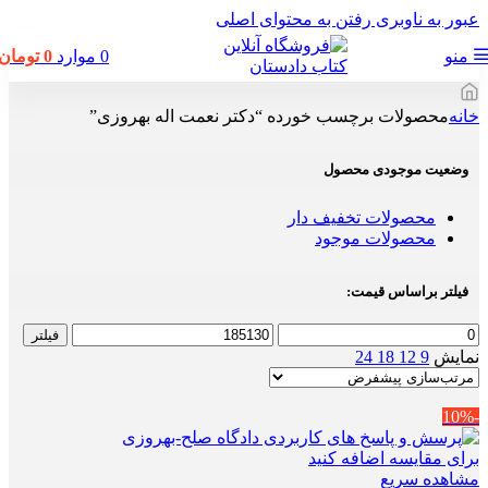
عبور به ناوبری
رفتن به محتوای اصلی
منو
0
موارد
0
تومان
خانه
محصولات برچسب خورده “دکتر نعمت اله بهروزی”
وضعیت موجودی محصول
محصولات تخفیف دار
محصولات موجود
فیلتر براساس قیمت:
حداقل
حداکثر
فیلتر
قیمت
قیمت
نمایش
9
12
18
24
-10%
برای مقایسه اضافه کنید
مشاهده سریع