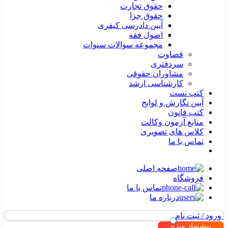
حقوق تجارت
حقوق جزا
آیین دادرسی کیفری
اصول فقه
مجموعه سوالات سنوات
قضاوت
سردفتری
مشاوران حقوقی
کارشناسی ارشد
کتب تست
آیین نگارش و لوایح
کتب قانون
منابع آزمون وکالت
کلاس های تصویری
تماس با ما
صفحه اصلی
فروشگاه
تماس با ما
درباره ما
ورود / ثبت نام
پیشنهاد ویژه