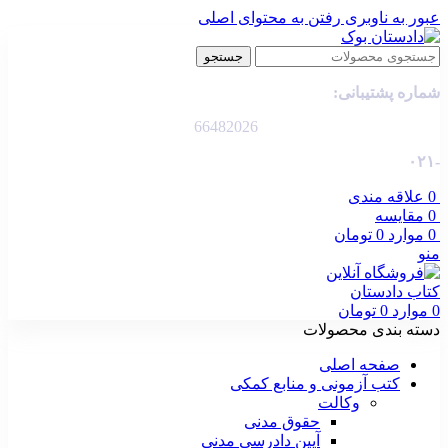
عبور به ناوبری
رفتن به محتوای اصلی
جستجو
شماره پشتیبانی:
66482026
-۰۲۱
0
علاقه مندی
0
مقایسه
0
موارد
0
تومان
منو
0
موارد
0
تومان
دسته بندی محصولات
صفحه اصلی
کتب آزمونی و منابع کمکی
وکالت
حقوق مدنی
آیین دادرسی مدنی