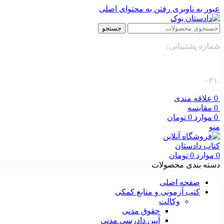
عبور به ناوبری
رفتن به محتوای اصلی
جستجو
شماره پشتیبانی:
-۰۲۱
0
علاقه مندی
0
مقایسه
0
موارد
0
تومان
منو
0
موارد
0
تومان
دسته بندی محصولات
صفحه اصلی
کتب آزمونی و منابع کمکی
وکالت
حقوق مدنی
آیین دادرسی مدنی