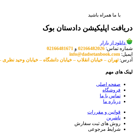
با ما همراه باشید
دریافت اپلیکیشن دادستان بوک
دانلود از بازار
شماره تماس:
02166482026
و
02166481671
ایمیل:
info@dadsetanbook.com
آدرس:
تهران – خیابان انقلاب – خیابان دانشگاه – خیابان وحید نظری – پلاک 49 واحد 3 کد پستی: 10
لینک های مهم
صفحه اصلی
فروشگاه
تماس با ما
درباره ما
قوانین و مقررات
ناشرین
روش های ثبت سفارش
شرایط مرجوعی