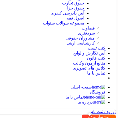
حقوق تجارت
حقوق جزا
آیین دادرسی کیفری
اصول فقه
مجموعه سوالات سنوات
قضاوت
سردفتری
مشاوران حقوقی
کارشناسی ارشد
کتب تست
آیین نگارش و لوایح
کتب قانون
منابع آزمون وکالت
کلاس های تصویری
تماس با ما
صفحه اصلی
فروشگاه
تماس با ما
درباره ما
ورود / ثبت نام
پیشنهاد ویژه