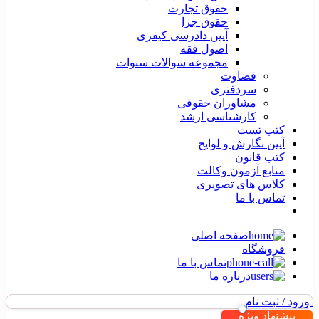
حقوق تجارت
حقوق جزا
آیین دادرسی کیفری
اصول فقه
مجموعه سوالات سنوات
قضاوت
سردفتری
مشاوران حقوقی
کارشناسی ارشد
کتب تست
آیین نگارش و لوایح
کتب قانون
منابع آزمون وکالت
کلاس های تصویری
تماس با ما
صفحه اصلی
فروشگاه
تماس با ما
درباره ما
ورود / ثبت نام
پیشنهاد ویژه