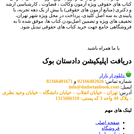
کتاب های حقوقی ویژه آزمون وکالت ، قضاوت ، کارشناسی ارشد
و دکتری (منابع آزمون های حقوقی) با بیش از یک دهه تجربه، با
پایبندی به سه اصل کلیدی، پرداخت در محل ویژه شهر تهران،
تخفیف های ویژه و تضمین اصل‌بودن کتاب ها، موفق شده تا به
فروشگاهی جامع جهت خرید کتاب های حقوقی تبدیل شود.
با ما همراه باشید
دریافت اپلیکیشن دادستان بوک
دانلود از بازار
شماره تماس:
02166482026
و
02166481671
ایمیل:
info@dadsetanbook.com
آدرس:
تهران – خیابان انقلاب – خیابان دانشگاه – خیابان وحید نظری
– پلاک 49 واحد 3 کد پستی: 1315686310
لینک های مهم
صفحه اصلی
فروشگاه
تماس با ما