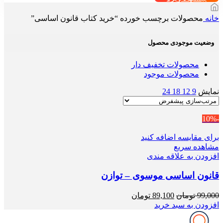
خانه
محصولات برچسب خورده “خرید کتاب قانون اساسی”
وضعیت موجودی محصول
محصولات تخفیف دار
محصولات موجود
نمایش
9
12
18
24
-10%
برای مقایسه اضافه کنید
مشاهده سریع
افزودن به علاقه مندی
قانون اساسی موسوی – توازن
قیمت
قیمت
99,000
تومان
89,100
تومان
اصلی
فعلی
افزودن به سبد خرید
99,000 تومان
89,100 تومان