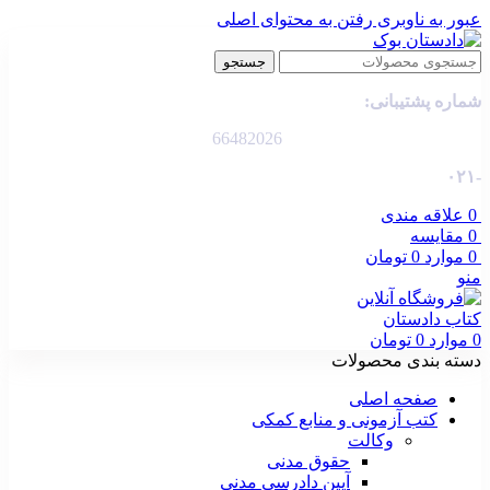
عبور به ناوبری
رفتن به محتوای اصلی
جستجو
شماره پشتیبانی:
66482026
-۰۲۱
0
علاقه مندی
0
مقایسه
0
موارد
0
تومان
منو
0
موارد
0
تومان
دسته بندی محصولات
صفحه اصلی
کتب آزمونی و منابع کمکی
وکالت
حقوق مدنی
آیین دادرسی مدنی