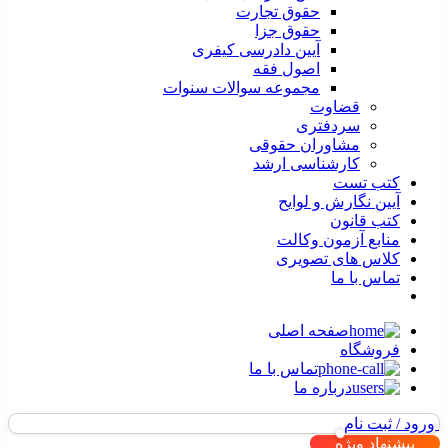
حقوق تجارت
حقوق جزا
آیین دادرسی کیفری
اصول فقه
مجموعه سوالات سنوات
قضاوت
سردفتری
مشاوران حقوقی
کارشناسی ارشد
کتب تست
آیین نگارش و لوایح
کتب قانون
منابع آزمون وکالت
کلاس های تصویری
تماس با ما
صفحه اصلی
فروشگاه
تماس با ما
درباره ما
ورود / ثبت نام
پیشنهاد ویژه