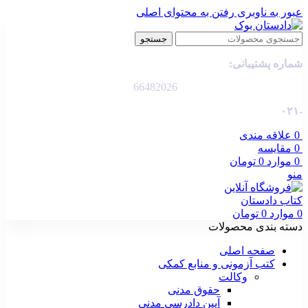
عبور به ناوبری
رفتن به محتوای اصلی
جستجو
شماره پشتیبانی:
66482026
-۰۲۱
0
علاقه مندی
0
مقایسه
0
موارد
0
تومان
منو
0
موارد
0
تومان
دسته بندی محصولات
صفحه اصلی
کتب آزمونی و منابع کمکی
وکالت
حقوق مدنی
آیین دادرسی مدنی