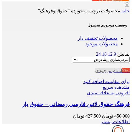
خانه
محصولات برچسب خورده “حقوق وفرهنگ”
وضعیت موجودی محصول
محصولات تخفیف دار
محصولات موجود
نمایش
9
12
18
24
-5%
اتمام موجودی
برای مقایسه اضافه کنید
مشاهده سریع
افزودن به علاقه مندی
فرهنگ حقوق لاتین فارسی رمضانی – حقوق یار
قیمت
قیمت
450,000
تومان
427,500
تومان
اصلی
فعلی
اطلاعات بیشتر
450,000 تومان
427,500 تومان