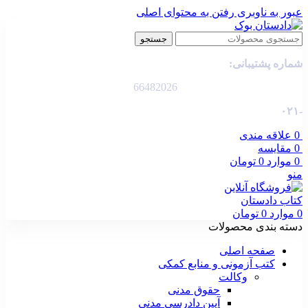
عبور به ناوبری
رفتن به محتوای اصلی
جستجو
شماره پشتیبانی:
66482026
-۰۲۱
0
علاقه مندی
0
مقایسه
0
موارد
0
تومان
منو
0
موارد
0
تومان
دسته بندی محصولات
صفحه اصلی
کتب آزمونی و منابع کمکی
وکالت
حقوق مدنی
آیین دادرسی مدنی