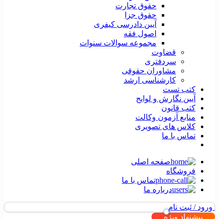
حقوق تجارت
حقوق جزا
آیین دادرسی کیفری
اصول فقه
مجموعه سوالات سنوات
قضاوت
سردفتری
مشاوران حقوقی
کارشناسی ارشد
کتب تست
آیین نگارش و لوایح
کتب قانون
منابع آزمون وکالت
کلاس های تصویری
تماس با ما
صفحه اصلی
فروشگاه
تماس با ما
درباره ما
ورود / ثبت نام
پیشنهاد ویژه