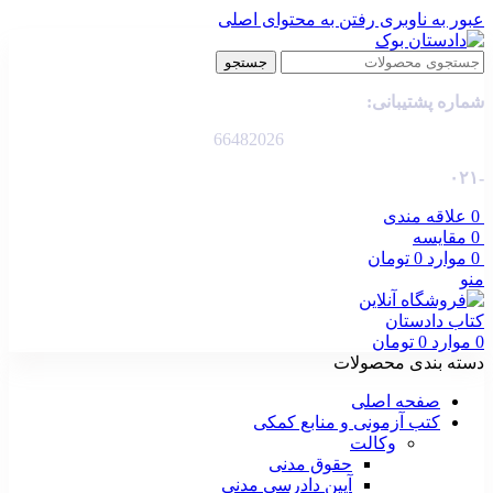
عبور به ناوبری
رفتن به محتوای اصلی
جستجو
شماره پشتیبانی:
66482026
-۰۲۱
0
علاقه مندی
0
مقایسه
0
موارد
0
تومان
منو
0
موارد
0
تومان
دسته بندی محصولات
صفحه اصلی
کتب آزمونی و منابع کمکی
وکالت
حقوق مدنی
آیین دادرسی مدنی