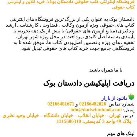
فروشگاه اینترنتی کتب حقوقی دادستان بوک؛
خرید آنلاین و اینترنتی
کتاب حقوقی
دادستان بوک به عنوان یکی از بزرگ ترین فروشگاه های اینترنتی
کتاب های حقوقی ویژه آزمون وکالت ، قضاوت ، کارشناسی ارشد
و دکتری (منابع آزمون های حقوقی) با بیش از یک دهه تجربه، با
پایبندی به سه اصل کلیدی، پرداخت در محل ویژه شهر تهران،
تخفیف های ویژه و تضمین اصل‌بودن کتاب ها، موفق شده تا به
فروشگاهی جامع جهت خرید کتاب های حقوقی تبدیل شود.
با ما همراه باشید
دریافت اپلیکیشن دادستان بوک
دانلود از بازار
شماره تماس:
02166482026
و
02166481671
ایمیل:
info@dadsetanbook.com
آدرس:
تهران – خیابان انقلاب – خیابان دانشگاه – خیابان وحید نظری
– پلاک 49 واحد 3 کد پستی: 1315686310
لینک های مهم