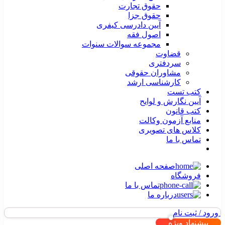
حقوق تجارت
حقوق جزا
آیین دادرسی کیفری
اصول فقه
مجموعه سوالات سنوات
قضاوت
سردفتری
مشاوران حقوقی
کارشناسی ارشد
کتب تست
آیین نگارش و لوایح
کتب قانون
منابع آزمون وکالت
کلاس های تصویری
تماس با ما
صفحه اصلی
فروشگاه
تماس با ما
درباره ما
ورود / ثبت نام
پیشنهاد ویژه