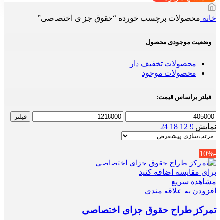
خانه
محصولات برچسب خورده “حقوق جزای اختصاصی”
وضعیت موجودی محصول
محصولات تخفیف دار
محصولات موجود
فیلتر براساس قیمت:
حداقل
حداکثر
فیلتر
قیمت
قیمت
نمایش
9
12
18
24
-10%
برای مقایسه اضافه کنید
مشاهده سریع
افزودن به علاقه مندی
تمرکز طراح حقوق جزای اختصاصی