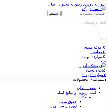
عبور به ناوبری
رفتن به محتوای اصلی
جستجو
شماره پشتیبانی:
-۰۲۱
0
علاقه مندی
0
مقایسه
0
موارد
0
تومان
منو
0
موارد
0
تومان
دسته بندی محصولات
صفحه اصلی
کتب آزمونی و منابع کمکی
وکالت
حقوق مدنی
آیین دادرسی مدنی