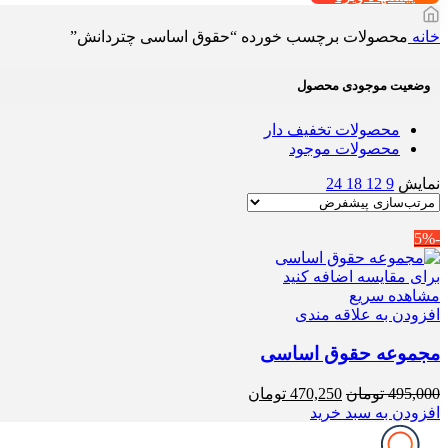
خانه
محصولات برچسب خورده “حقوق اساسی چتردانش”
وضعیت موجودی محصول
محصولات تخفیف دار
محصولات موجود
نمایش
9
12
18
24
-5%
برای مقایسه اضافه کنید
مشاهده سریع
افزودن به علاقه مندی
مجموعه حقوق اساسی
قیمت
قیمت
495,000
تومان
470,250
تومان
اصلی
فعلی
افزودن به سبد خرید
495,000 تومان
470,250 تومان