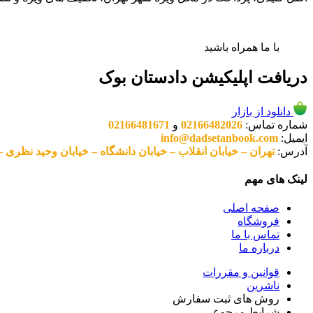
با ما همراه باشید
دریافت اپلیکیشن دادستان بوک
دانلود از بازار
شماره تماس:
02166482026
و
02166481671
ایمیل:
info@dadsetanbook.com
آدرس:
تهران – خیابان انقلاب – خیابان دانشگاه – خیابان وحید نظری – پلاک 49 واحد 3 کد پستی: 10
لینک های مهم
صفحه اصلی
فروشگاه
تماس با ما
درباره ما
قوانین و مقررات
ناشرین
روش های ثبت سفارش
شرایط مرجوعی