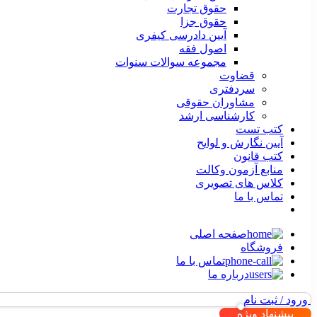
حقوق تجارت
حقوق جزا
آیین دادرسی کیفری
اصول فقه
مجموعه سوالات سنوات
قضاوت
سردفتری
مشاوران حقوقی
کارشناسی ارشد
کتب تست
آیین نگارش و لوایح
کتب قانون
منابع آزمون وکالت
کلاس های تصویری
تماس با ما
صفحه اصلی
فروشگاه
تماس با ما
درباره ما
ورود / ثبت نام
پیشنهاد ویژه