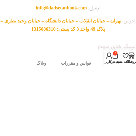
ایمیل:
info@dadsetanbook.com
آدرس:
تهران – خیابان انقلاب – خیابان دانشگاه – خیابان وحید نظری –
پلاک 49 واحد 3 کد پستی: 1315686310
لینک های مهم
0
روشگاه
علاقه مندی
سبد خرید
حساب کاربری من
صفحه اصلی
قوانین و مقررات
وبلاگ
فروشگاه
ناشرین
نمایندگی ها
تماس با ما
روش های ثبت سفارش
محصولات حراجی
درباره ما
شرایط مرجوعی
سوالات متداول
زمان بندی فروشگاه
شنبه تا چهار شنبه:
ساعت 9 الی 17