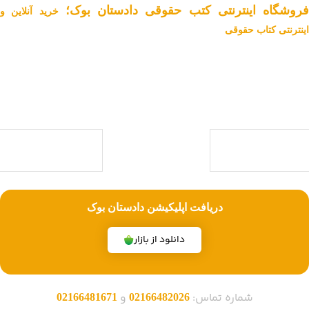
فروشگاه اینترنتی کتب حقوقی دادستان بوک؛
خرید آنلاین و
اینترنتی کتاب حقوقی
دادستان بوک به عنوان یکی از بزرگ ترین فروشگاه های اینترنتی کتاب های
حقوقی ویژه آزمون وکالت ، قضاوت ، کارشناسی ارشد و دکتری (منابع آزمون
های حقوقی) با بیش از یک دهه تجربه، با پایبندی به سه اصل کلیدی، پرداخت
در محل ویژه شهر تهران، تخفیف های ویژه و تضمین اصل‌بودن کتاب ها،
موفق شده تا به فروشگاهی جامع جهت خرید کتاب های حقوقی تبدیل شود.
با ما همراه باشید
دریافت اپلیکیشن دادستان بوک
دانلود از بازار
شماره تماس:
و
02166481671
02166482026