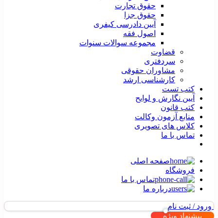
حقوق تجارت
حقوق جزا
آیین دادرسی کیفری
اصول فقه
مجموعه سوالات سنوات
قضاوت
سردفتری
مشاوران حقوقی
کارشناسی ارشد
کتب تست
آیین نگارش و لوایح
کتب قانون
منابع آزمون وکالت
کلاس های تصویری
تماس با ما
صفحه اصلی
فروشگاه
تماس با ما
درباره ما
ورود / ثبت نام
پیشنهاد ویژه