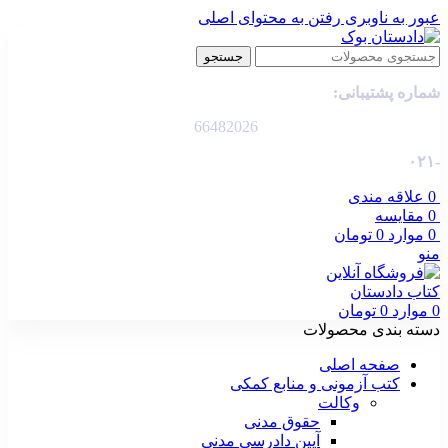
عبور به ناوبری
رفتن به محتوای اصلی
جستجو
شماره پشتیبانی:
66482026
-۰۲۱
0
علاقه مندی
0
مقایسه
0
موارد
0
تومان
منو
0
موارد
0
تومان
دسته بندی محصولات
صفحه اصلی
کتب آزمونی و منابع کمکی
وکالت
حقوق مدنی
آیین دادرسی مدنی