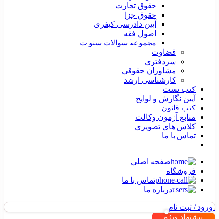
حقوق تجارت
حقوق جزا
آیین دادرسی کیفری
اصول فقه
مجموعه سوالات سنوات
قضاوت
سردفتری
مشاوران حقوقی
کارشناسی ارشد
کتب تست
آیین نگارش و لوایح
کتب قانون
منابع آزمون وکالت
کلاس های تصویری
تماس با ما
صفحه اصلی
فروشگاه
تماس با ما
درباره ما
ورود / ثبت نام
پیشنهاد ویژه