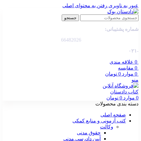
عبور به ناوبری
رفتن به محتوای اصلی
جستجو
شماره پشتیبانی:
66482026
-۰۲۱
0
علاقه مندی
0
مقایسه
0
موارد
0
تومان
منو
0
موارد
0
تومان
دسته بندی محصولات
صفحه اصلی
کتب آزمونی و منابع کمکی
وکالت
حقوق مدنی
آیین دادرسی مدنی