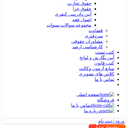
حقوق تجارت
حقوق جزا
آیین دادرسی کیفری
اصول فقه
مجموعه سوالات سنوات
قضاوت
سردفتری
مشاوران حقوقی
کارشناسی ارشد
کتب تست
آیین نگارش و لوایح
کتب قانون
منابع آزمون وکالت
کلاس های تصویری
تماس با ما
صفحه اصلی
فروشگاه
تماس با ما
درباره ما
ورود / ثبت نام
پیشنهاد ویژه