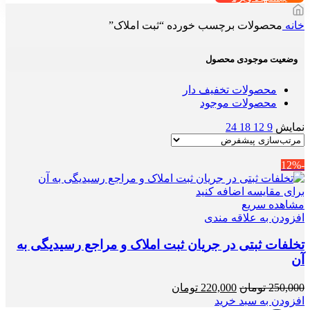
خانه
محصولات برچسب خورده “ثبت املاک”
وضعیت موجودی محصول
محصولات تخفیف دار
محصولات موجود
نمایش
9
12
18
24
-12%
برای مقایسه اضافه کنید
مشاهده سریع
افزودن به علاقه مندی
تخلفات ثبتی در جریان ثبت املاک و مراجع رسیدیگی به
آن
قیمت
قیمت
250,000
تومان
220,000
تومان
اصلی
فعلی
افزودن به سبد خرید