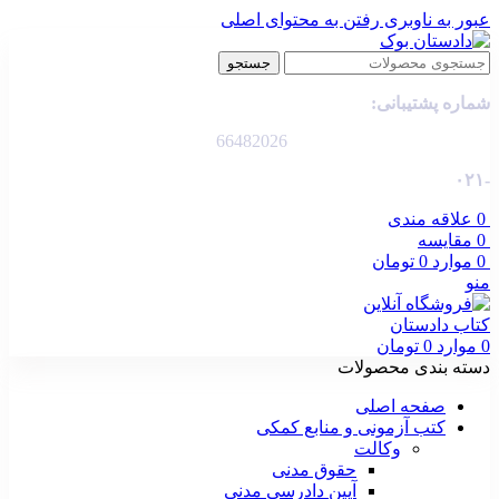
عبور به ناوبری
رفتن به محتوای اصلی
جستجو
شماره پشتیبانی:
66482026
-۰۲۱
0
علاقه مندی
0
مقایسه
0
موارد
0
تومان
منو
0
موارد
0
تومان
دسته بندی محصولات
صفحه اصلی
کتب آزمونی و منابع کمکی
وکالت
حقوق مدنی
آیین دادرسی مدنی