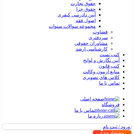
حقوق تجارت
حقوق جزا
آیین دادرسی کیفری
اصول فقه
مجموعه سوالات سنوات
قضاوت
سردفتری
مشاوران حقوقی
کارشناسی ارشد
کتب تست
آیین نگارش و لوایح
کتب قانون
منابع آزمون وکالت
کلاس های تصویری
تماس با ما
صفحه اصلی
فروشگاه
تماس با ما
درباره ما
ورود / ثبت نام
پیشنهاد ویژه