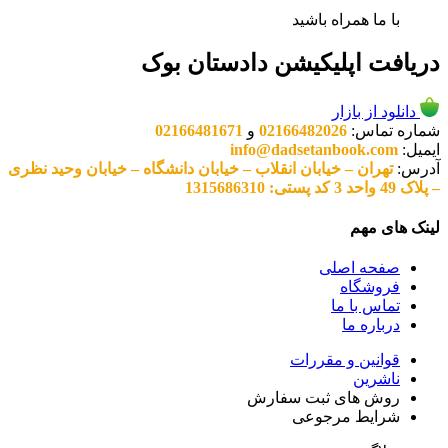
با ما همراه باشید
دریافت اپلیکیشن دادستان بوک
دانلود از بازار
شماره تماس:
02166482026
و
02166481671
ایمیل:
info@dadsetanbook.com
آدرس:
تهران – خیابان انقلاب – خیابان دانشگاه – خیابان وحید نظری
– پلاک 49 واحد 3 کد پستی: 1315686310
لینک های مهم
صفحه اصلی
فروشگاه
تماس با ما
درباره ما
قوانین و مقررات
ناشرین
روش های ثبت سفارش
شرایط مرجوعی