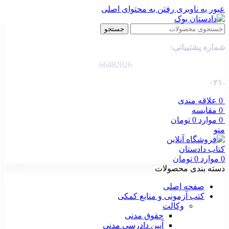
عبور به ناوبری
رفتن به محتوای اصلی
جستجو
شماره پشتیبانی:
66482026
-۰۲۱
0
علاقه مندی
0
مقایسه
0
موارد
0
تومان
منو
0
موارد
0
تومان
دسته بندی محصولات
صفحه اصلی
کتب آزمونی و منابع کمکی
وکالت
حقوق مدنی
آیین دادرسی مدنی