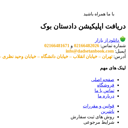
با ما همراه باشید
دریافت اپلیکیشن دادستان بوک
دانلود از بازار
شماره تماس:
02166482026
و
02166481671
ایمیل:
info@dadsetanbook.com
آدرس:
تهران – خیابان انقلاب – خیابان دانشگاه – خیابان وحید نظری – پلاک 49 واحد 3 کد پستی: 10
لینک های مهم
صفحه اصلی
فروشگاه
تماس با ما
درباره ما
قوانین و مقررات
ناشرین
روش های ثبت سفارش
شرایط مرجوعی