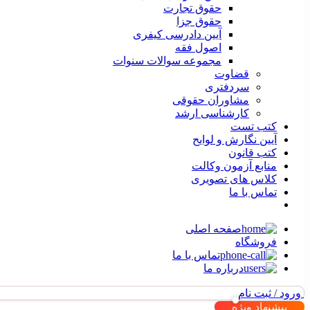
حقوق تجارت
حقوق جزا
آیین دادرسی کیفری
اصول فقه
مجموعه سوالات سنوات
قضاوت
سردفتری
مشاوران حقوقی
کارشناسی ارشد
کتب تست
آیین نگارش و لوایح
کتب قانون
منابع آزمون وکالت
کلاس های تصویری
تماس با ما
صفحه اصلی
فروشگاه
تماس با ما
درباره ما
ورود / ثبت نام
پیشنهاد ویژه