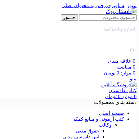
عبور به ناوبری
رفتن به محتوای اصلی
جستجو
شماره پشتیبانی:
-۰۲۱
0
علاقه مندی
0
مقایسه
0
موارد
0
تومان
منو
0
موارد
0
تومان
دسته بندی محصولات
صفحه اصلی
کتب آزمونی و منابع کمکی
وکالت
حقوق مدنی
آیین دادرسی مدنی