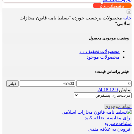
پیشنهاد ویژه
خانه
محصولات برچسب خورده “تسلط نامه قانون مجازات
اسلامی”
وضعیت موجودی محصول
محصولات تخفیف دار
محصولات موجود
فیلتر براساس قیمت:
حداقل
حداکثر
فیلتر
قیمت
قیمت
نمایش
9
12
18
24
اتمام موجودی
برای مقایسه اضافه کنید
مشاهده سریع
افزودن به علاقه مندی