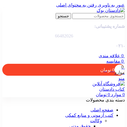
عبور به ناوبری
رفتن به محتوای اصلی
جستجو
شماره پشتیبانی:
66482026
-۰۲۱
0
علاقه مندی
0
مقایسه
0
0
تومان
موارد
منو
0
موارد
0
تومان
دسته بندی محصولات
صفحه اصلی
کتب آزمونی و منابع کمکی
وکالت
حقوق مدنی