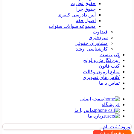
حقوق تجارت
حقوق جزا
آیین دادرسی کیفری
اصول فقه
مجموعه سوالات سنوات
قضاوت
سردفتری
مشاوران حقوقی
کارشناسی ارشد
کتب تست
آیین نگارش و لوایح
کتب قانون
منابع آزمون وکالت
کلاس های تصویری
تماس با ما
صفحه اصلی
فروشگاه
تماس با ما
درباره ما
ورود / ثبت نام
پیشنهاد ویژه