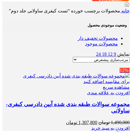
خانه
محصولات برچسب خورده “تست کیفری ساولانی جلد دوم”
وضعیت موجودی محصول
محصولات تخفیف دار
محصولات موجود
نمایش
9
12
18
24
-12%
برای مقایسه اضافه کنید
مشاهده سریع
افزودن به علاقه مندی
مجموعه سوالات طبقه بندی شده آیین دادرسی کیفری-
ساولانی
قیمت
قیمت
1,490,000
تومان
1,307,800
تومان
اصلی
فعلی
افزودن به سبد خرید