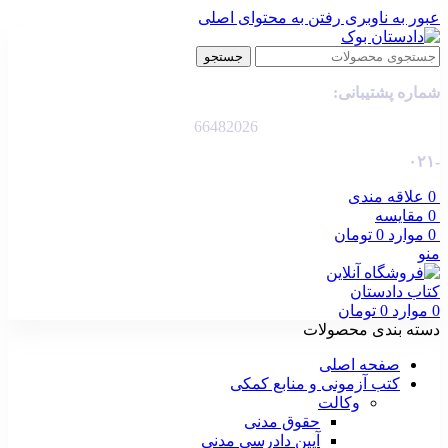
عبور به ناوبری
رفتن به محتوای اصلی
جستجو
شماره پشتیبانی:
66482026
-۰۲۱
0
علاقه مندی
0
مقایسه
0
موارد
0
تومان
منو
0
موارد
0
تومان
دسته بندی محصولات
صفحه اصلی
کتب آزمونی و منابع کمکی
وکالت
حقوق مدنی
آیین دادرسی مدنی