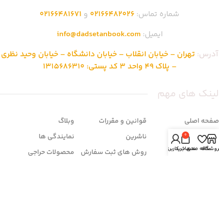
شماره تماس:
02166482026
و
02166481671
ایمیل:
info@dadsetanbook.com
آدرس:
تهران – خیابان انقلاب – خیابان دانشگاه – خیابان وحید نظری
– پلاک 49 واحد 3 کد پستی: 1315686310
لینک های مهم
صفحه اصلی
قوانین و مقررات
وبلاگ
فروشگاه
ناشرین
نمایندگی ها
0
روشگاه
علاقه مندی
سبد خرید
حساب کاربری من
تماس با ما
روش های ثبت سفارش
محصولات حراجی
درباره ما
شرایط مرجوعی
سوالات متداول
زمان بندی فروشگاه