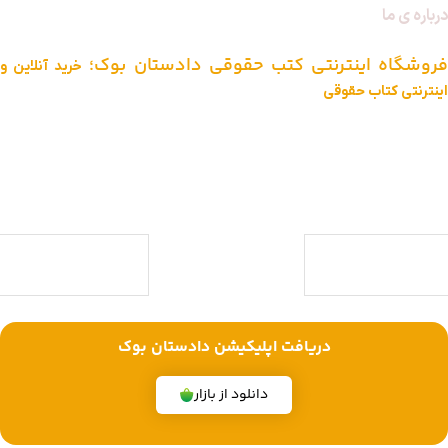
درباره ی ما
فروشگاه اینترنتی کتب حقوقی دادستان بوک؛
خرید آنلاین و
اینترنتی کتاب حقوقی
دادستان بوک به عنوان یکی از بزرگ ترین فروشگاه های اینترنتی کتاب های
حقوقی ویژه آزمون وکالت ، قضاوت ، کارشناسی ارشد و دکتری (منابع آزمون
های حقوقی) با بیش از یک دهه تجربه، با پایبندی به سه اصل کلیدی، پرداخت
در محل ویژه شهر تهران، تخفیف های ویژه و تضمین اصل‌بودن کتاب ها،
موفق شده تا به فروشگاهی جامع جهت خرید کتاب های حقوقی تبدیل شود.
با ما همراه باشید
دریافت اپلیکیشن دادستان بوک
دانلود از بازار