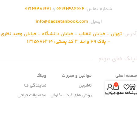
شماره تماس:
02166482026
و
02166481671
ایمیل:
info@dadsetanbook.com
آدرس:
تهران – خیابان انقلاب – خیابان دانشگاه – خیابان وحید نظری
– پلاک 49 واحد 3 کد پستی: 1315686310
لینک های مهم
صفحه اصلی
قوانین و مقررات
وبلاگ
فروشگاه
ناشرین
نمایندگی ها
0
روشگاه
علاقه مندی
سبد خرید
حساب کاربری من
تماس با ما
روش های ثبت سفارش
محصولات حراجی
درباره ما
شرایط مرجوعی
سوالات متداول
زمان بندی فروشگاه