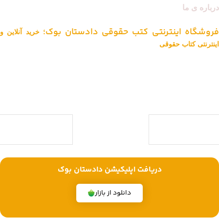
درباره ی ما
فروشگاه اینترنتی کتب حقوقی دادستان بوک؛
خرید آنلاین و
اینترنتی کتاب حقوقی
دادستان بوک به عنوان یکی از بزرگ ترین فروشگاه های اینترنتی کتاب های
حقوقی ویژه آزمون وکالت ، قضاوت ، کارشناسی ارشد و دکتری (منابع آزمون
های حقوقی) با بیش از یک دهه تجربه، با پایبندی به سه اصل کلیدی، پرداخت
در محل ویژه شهر تهران، تخفیف های ویژه و تضمین اصل‌بودن کتاب ها،
موفق شده تا به فروشگاهی جامع جهت خرید کتاب های حقوقی تبدیل شود.
با ما همراه باشید
دریافت اپلیکیشن دادستان بوک
دانلود از بازار